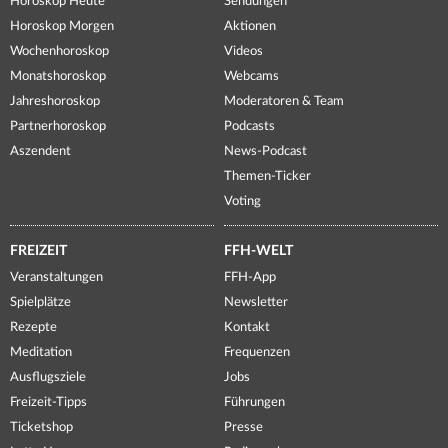
Horoskop Heute
Sendungen
Horoskop Morgen
Aktionen
Wochenhoroskop
Videos
Monatshoroskop
Webcams
Jahreshoroskop
Moderatoren & Team
Partnerhoroskop
Podcasts
Aszendent
News-Podcast
Themen-Ticker
Voting
FREIZEIT
FFH-WELT
Veranstaltungen
FFH-App
Spielplätze
Newsletter
Rezepte
Kontakt
Meditation
Frequenzen
Ausflugsziele
Jobs
Freizeit-Tipps
Führungen
Ticketshop
Presse