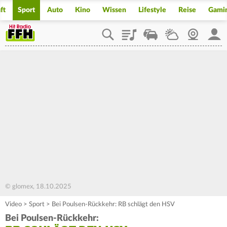
ft
Sport
Auto
Kino
Wissen
Lifestyle
Reise
Gami
Playlist
Staupilot
Wetter
Webcam
Mein
© glomex, 18.10.2025
Video
>
Sport
>
Bei Poulsen-Rückkehr: RB schlägt den HSV
Bei Poulsen-Rückkehr: