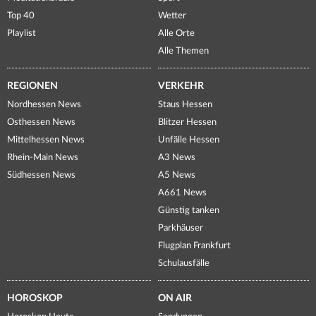
Top 40
Wetter
Playlist
Alle Orte
Alle Themen
REGIONEN
VERKEHR
Nordhessen News
Staus Hessen
Osthessen News
Blitzer Hessen
Mittelhessen News
Unfälle Hessen
Rhein-Main News
A3 News
Südhessen News
A5 News
A661 News
Günstig tanken
Parkhäuser
Flugplan Frankfurt
Schulausfälle
HOROSKOP
ON AIR