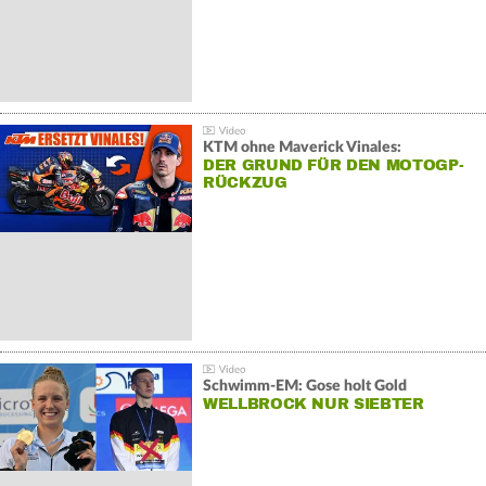
KTM ohne Maverick Vinales:
DER GRUND FÜR DEN MOTOGP-
RÜCKZUG
Schwimm-EM: Gose holt Gold
WELLBROCK NUR SIEBTER