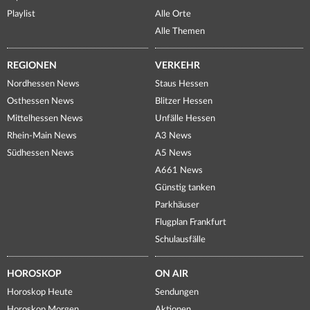
Playlist
Alle Orte
Alle Themen
REGIONEN
VERKEHR
Nordhessen News
Staus Hessen
Osthessen News
Blitzer Hessen
Mittelhessen News
Unfälle Hessen
Rhein-Main News
A3 News
Südhessen News
A5 News
A661 News
Günstig tanken
Parkhäuser
Flugplan Frankfurt
Schulausfälle
HOROSKOP
ON AIR
Horoskop Heute
Sendungen
Horoskop Morgen
Aktionen