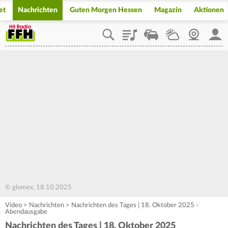
et
Nachrichten
Guten Morgen Hessen
Magazin
Aktionen
Playlist
Staupilot
Wetter
Webcam
Mein
© glomex, 18.10.2025
Video
>
Nachrichten
>
Nachrichten des Tages | 18. Oktober 2025 -
Abendausgabe
Nachrichten des Tages | 18. Oktober 2025