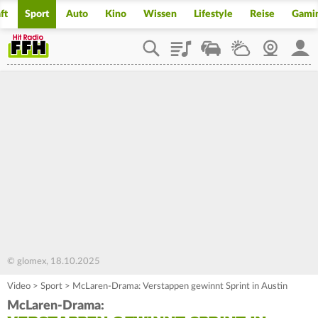
ft
Sport
Auto
Kino
Wissen
Lifestyle
Reise
Gami
Playlist
Staupilot
Wetter
Webcam
Mein
© glomex, 18.10.2025
Video
>
Sport
>
McLaren-Drama: Verstappen gewinnt Sprint in Austin
McLaren-Drama: