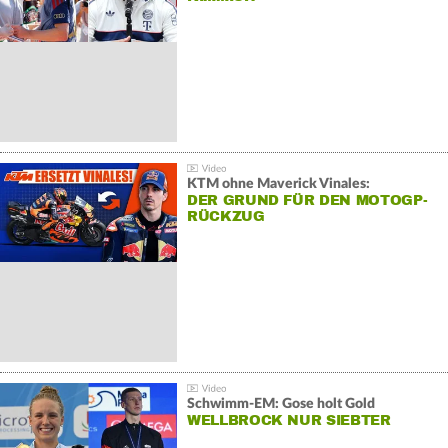
KTM ohne Maverick Vinales:
DER GRUND FÜR DEN MOTOGP-
RÜCKZUG
Schwimm-EM: Gose holt Gold
WELLBROCK NUR SIEBTER