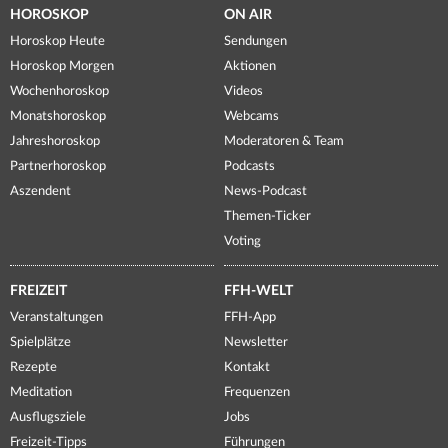
HOROSKOP
ON AIR
Horoskop Heute
Sendungen
Horoskop Morgen
Aktionen
Wochenhoroskop
Videos
Monatshoroskop
Webcams
Jahreshoroskop
Moderatoren & Team
Partnerhoroskop
Podcasts
Aszendent
News-Podcast
Themen-Ticker
Voting
FREIZEIT
FFH-WELT
Veranstaltungen
FFH-App
Spielplätze
Newsletter
Rezepte
Kontakt
Meditation
Frequenzen
Ausflugsziele
Jobs
Freizeit-Tipps
Führungen