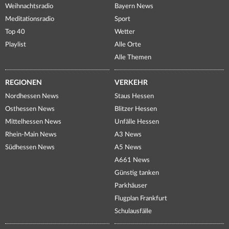
Weihnachtsradio
Bayern News
Meditationsradio
Sport
Top 40
Wetter
Playlist
Alle Orte
Alle Themen
REGIONEN
VERKEHR
Nordhessen News
Staus Hessen
Osthessen News
Blitzer Hessen
Mittelhessen News
Unfälle Hessen
Rhein-Main News
A3 News
Südhessen News
A5 News
A661 News
Günstig tanken
Parkhäuser
Flugplan Frankfurt
Schulausfälle