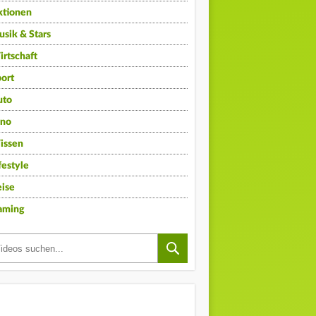
ktionen
sik & Stars
rtschaft
ort
uto
ino
issen
festyle
ise
aming