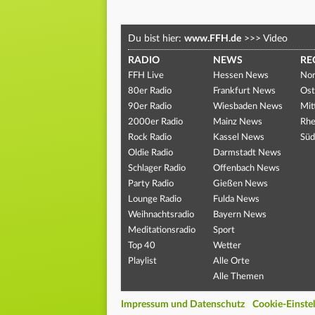
Du bist hier:
www.FFH.de
>>>
Video
RADIO
NEWS
RE
FFH Live
Hessen News
Nor
80er Radio
Frankfurt News
Ost
90er Radio
Wiesbaden News
Mit
2000er Radio
Mainz News
Rhe
Rock Radio
Kassel News
Süd
Oldie Radio
Darmstadt News
Schlager Radio
Offenbach News
Party Radio
Gießen News
Lounge Radio
Fulda News
Weihnachtsradio
Bayern News
Meditationsradio
Sport
Top 40
Wetter
Playlist
Alle Orte
Alle Themen
Impressum und Datenschutz
Cookie-Einste