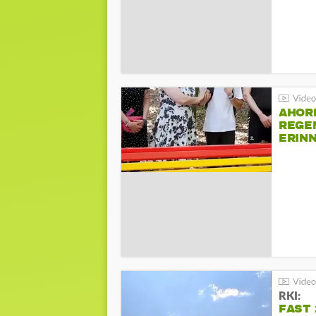
AHOR
REGE
ERIN
BEIM 
RKI:
FAST 