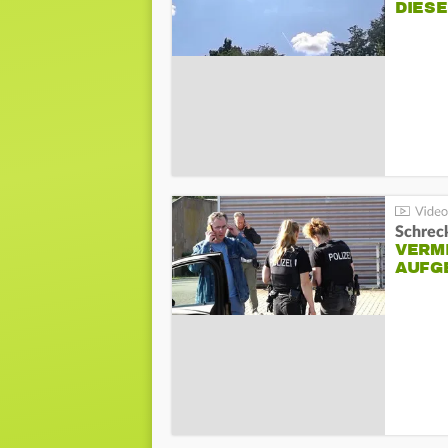
DIES
Schreck
VERM
AUFG