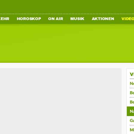
KEHR
HOROSKOP
ON AIR
MUSIK
AKTIONEN
VIDE
V
N
Be
B
N
G
M