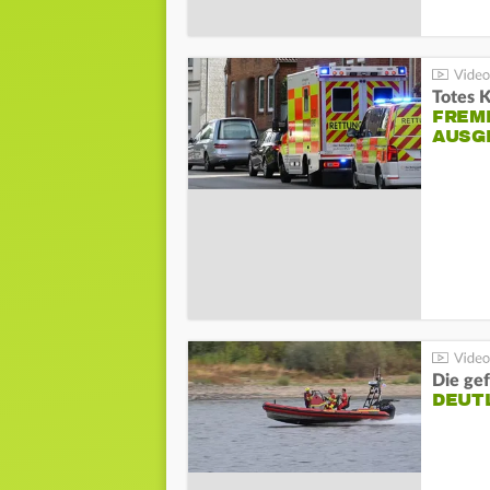
Totes 
FREM
AUSG
Die gef
DEUT