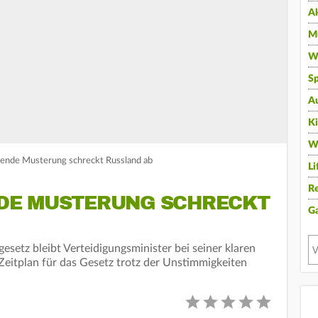
A
Mu
Wi
Sp
A
K
W
kende Musterung schreckt Russland ab
Li
Re
DE MUSTERUNG SCHRECKT
G
setz bleibt Verteidigungsminister bei seiner klaren
Zeitplan für das Gesetz trotz der Unstimmigkeiten