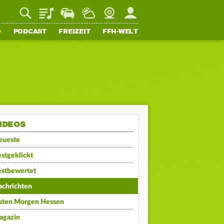
Playlist
Staupilot
Wetter
Webcam
Mein FFH
O
PODCAST
FREIZEIT
FFH-WELT
IDEOS
eueste
stgeklickt
estbewertet
achrichten
uten Morgen Hessen
agazin