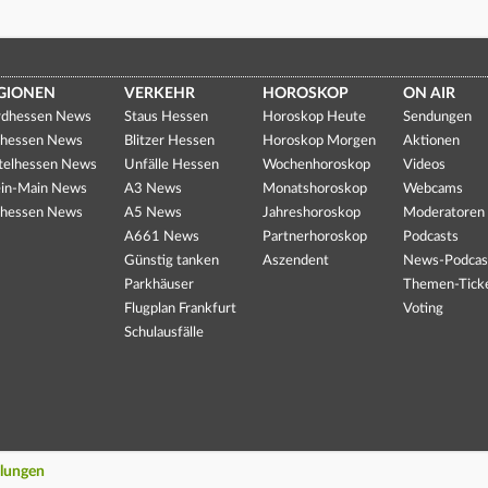
GIONEN
VERKEHR
HOROSKOP
ON AIR
dhessen News
Staus Hessen
Horoskop Heute
Sendungen
hessen News
Blitzer Hessen
Horoskop Morgen
Aktionen
telhessen News
Unfälle Hessen
Wochenhoroskop
Videos
in-Main News
A3 News
Monatshoroskop
Webcams
hessen News
A5 News
Jahreshoroskop
Moderatoren
A661 News
Partnerhoroskop
Podcasts
Günstig tanken
Aszendent
News-Podcas
Parkhäuser
Themen-Tick
Flugplan Frankfurt
Voting
Schulausfälle
llungen