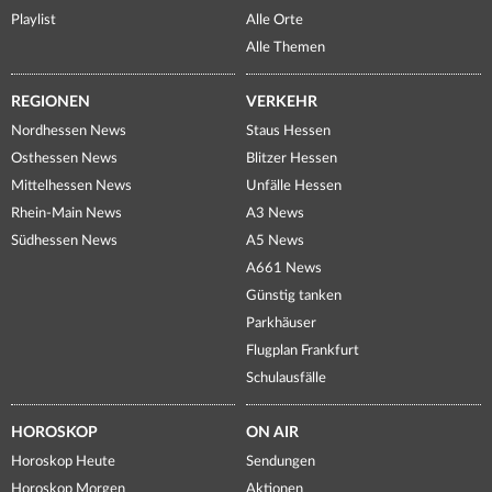
Playlist
Alle Orte
Alle Themen
REGIONEN
VERKEHR
Nordhessen News
Staus Hessen
Osthessen News
Blitzer Hessen
Mittelhessen News
Unfälle Hessen
Rhein-Main News
A3 News
Südhessen News
A5 News
A661 News
Günstig tanken
Parkhäuser
Flugplan Frankfurt
Schulausfälle
HOROSKOP
ON AIR
Horoskop Heute
Sendungen
Horoskop Morgen
Aktionen