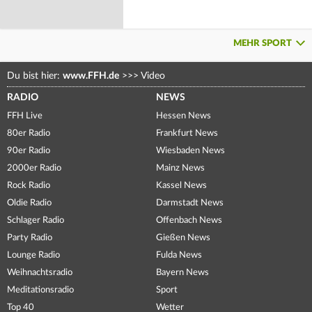
MEHR SPORT
Du bist hier:
www.FFH.de
>>>
Video
RADIO
NEWS
FFH Live
Hessen News
80er Radio
Frankfurt News
90er Radio
Wiesbaden News
2000er Radio
Mainz News
Rock Radio
Kassel News
Oldie Radio
Darmstadt News
Schlager Radio
Offenbach News
Party Radio
Gießen News
Lounge Radio
Fulda News
Weihnachtsradio
Bayern News
Meditationsradio
Sport
Top 40
Wetter