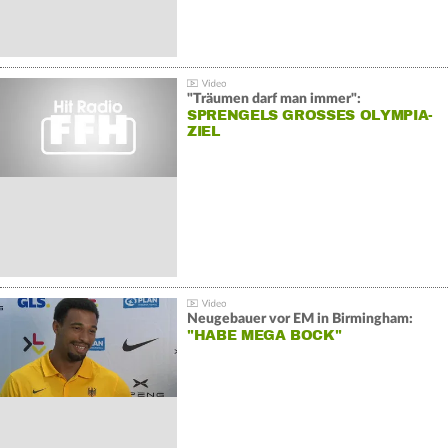
"Träumen darf man immer":
SPRENGELS GROSSES OLYMPIA-Z
IEL
Neugebauer vor EM in Birmingham:
"HABE MEGA BOCK"