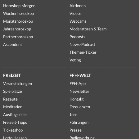
Horoskop Morgen
Aktionen
Wochenhoroskop
Videos
Monatshoroskop
Webcams
Jahreshoroskop
Moderatoren & Team
Partnerhoroskop
Podcasts
Aszendent
News-Podcast
Themen-Ticker
Voting
FREIZEIT
FFH-WELT
Veranstaltungen
FFH-App
Spielplätze
Newsletter
Rezepte
Kontakt
Meditation
Frequenzen
Ausflugsziele
Jobs
Freizeit-Tipps
Führungen
Ticketshop
Presse
Lotto Hessen
Radiowerbung