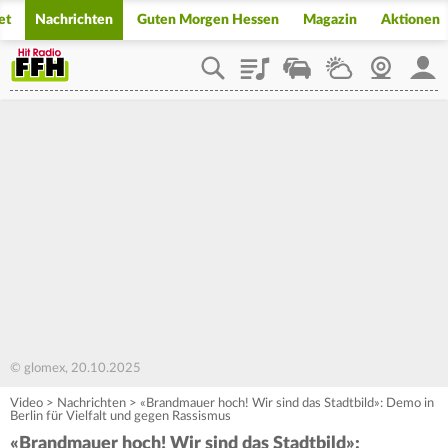
et
Nachrichten
Guten Morgen Hessen
Magazin
Aktionen
Playlist
Staupilot
Wetter
Webcam
Mein
© glomex, 20.10.2025
Video
>
Nachrichten
>
«Brandmauer hoch! Wir sind das Stadtbild»: Demo in
Berlin für Vielfalt und gegen Rassismus
«Brandmauer hoch! Wir sind das Stadtbild»: