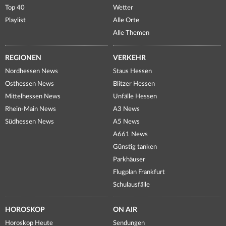
Top 40
Wetter
Playlist
Alle Orte
Alle Themen
REGIONEN
VERKEHR
Nordhessen News
Staus Hessen
Osthessen News
Blitzer Hessen
Mittelhessen News
Unfälle Hessen
Rhein-Main News
A3 News
Südhessen News
A5 News
A661 News
Günstig tanken
Parkhäuser
Flugplan Frankfurt
Schulausfälle
HOROSKOP
ON AIR
Horoskop Heute
Sendungen