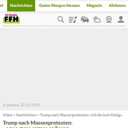
et
Nachrichten
Guten Morgen Hessen
Magazin
Aktionen
Playlist
Staupilot
Wetter
Webcam
Mein
© glomex, 20.10.2025
Video
>
Nachrichten
>
Trump nach Massenprotesten: «Ich bin kein König»
Trump nach Massenprotesten: