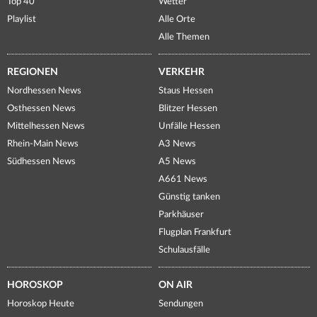
Top 40
Wetter
Playlist
Alle Orte
Alle Themen
REGIONEN
VERKEHR
Nordhessen News
Staus Hessen
Osthessen News
Blitzer Hessen
Mittelhessen News
Unfälle Hessen
Rhein-Main News
A3 News
Südhessen News
A5 News
A661 News
Günstig tanken
Parkhäuser
Flugplan Frankfurt
Schulausfälle
HOROSKOP
ON AIR
Horoskop Heute
Sendungen