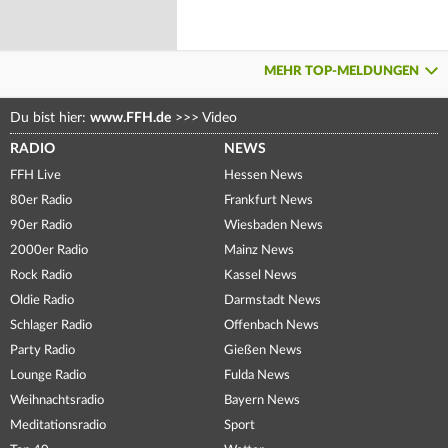
MEHR TOP-MELDUNGEN
Du bist hier:
www.FFH.de
>>>
Video
RADIO
NEWS
FFH Live
Hessen News
80er Radio
Frankfurt News
90er Radio
Wiesbaden News
2000er Radio
Mainz News
Rock Radio
Kassel News
Oldie Radio
Darmstadt News
Schlager Radio
Offenbach News
Party Radio
Gießen News
Lounge Radio
Fulda News
Weihnachtsradio
Bayern News
Meditationsradio
Sport