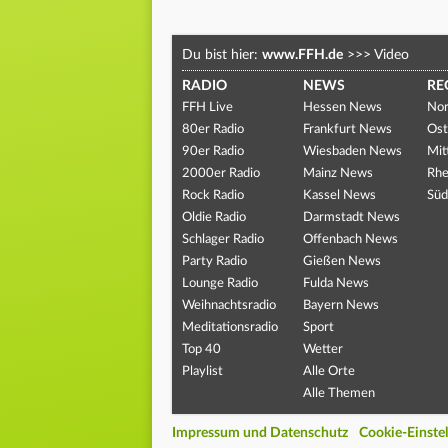
Du bist hier:
www.FFH.de
>>>
Video
RADIO
NEWS
RE
FFH Live
Hessen News
Nor
80er Radio
Frankfurt News
Ost
90er Radio
Wiesbaden News
Mit
2000er Radio
Mainz News
Rhe
Rock Radio
Kassel News
Süd
Oldie Radio
Darmstadt News
Schlager Radio
Offenbach News
Party Radio
Gießen News
Lounge Radio
Fulda News
Weihnachtsradio
Bayern News
Meditationsradio
Sport
Top 40
Wetter
Playlist
Alle Orte
Alle Themen
Impressum und Datenschutz
Cookie-Einste