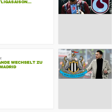
TLIGASAISON…
:
ANDE WECHSELT ZU
 MADRID