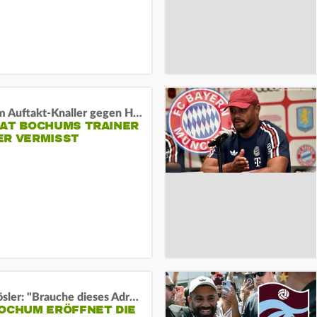
Vor dem Auftakt-Knaller gegen Hertha:
HAT BOCHUMS TRAINER
ER VERMISST
Uwe Rösler: "Brauche dieses Adrenalin"
BOCHUM ERÖFFNET DIE