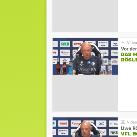
DAS 
RÖSL
VFL 