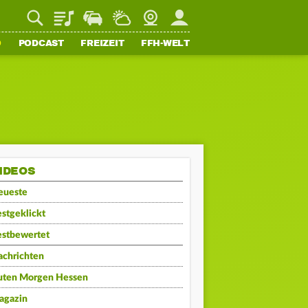
Playlist
Staupilot
Wetter
Webcam
Mein FFH
O
PODCAST
FREIZEIT
FFH-WELT
IDEOS
eueste
stgeklickt
estbewertet
achrichten
uten Morgen Hessen
agazin