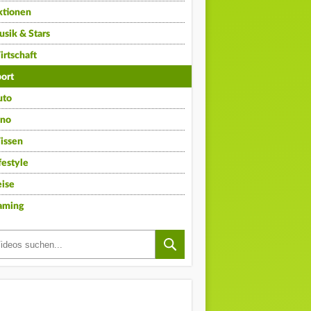
ktionen
sik & Stars
rtschaft
ort
uto
ino
issen
festyle
ise
aming