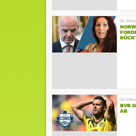
NORW
FORD
RÜCK
BVB 
AB