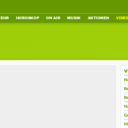
KEHR
HOROSKOP
ON AIR
MUSIK
AKTIONEN
VIDE
V
N
Be
B
N
G
M