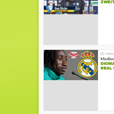
ZWEI
Medien
DIOM
REAL