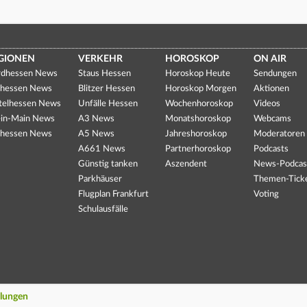
GIONEN
VERKEHR
HOROSKOP
ON AIR
dhessen News
Staus Hessen
Horoskop Heute
Sendungen
hessen News
Blitzer Hessen
Horoskop Morgen
Aktionen
telhessen News
Unfälle Hessen
Wochenhoroskop
Videos
in-Main News
A3 News
Monatshoroskop
Webcams
hessen News
A5 News
Jahreshoroskop
Moderatoren
A661 News
Partnerhoroskop
Podcasts
Günstig tanken
Aszendent
News-Podcas
Parkhäuser
Themen-Tick
Flugplan Frankfurt
Voting
Schulausfälle
llungen