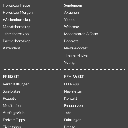
Horoskop Heute
Sendungen
Horoskop Morgen
Aktionen
Wochenhoroskop
Videos
Monatshoroskop
Webcams
Jahreshoroskop
Moderatoren & Team
Partnerhoroskop
Podcasts
Aszendent
News-Podcast
Themen-Ticker
Voting
FREIZEIT
FFH-WELT
Veranstaltungen
FFH-App
Spielplätze
Newsletter
Rezepte
Kontakt
Meditation
Frequenzen
Ausflugsziele
Jobs
Freizeit-Tipps
Führungen
Ticketshop
Presse