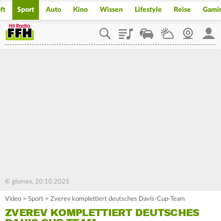
ft
Sport
Auto
Kino
Wissen
Lifestyle
Reise
Gami
Playlist
Staupilot
Wetter
Webcam
Mein
© glomex, 20.10.2025
Video
>
Sport
>
Zverev komplettiert deutsches Davis-Cup-Team
ZVEREV KOMPLETTIERT DEUTSCHES