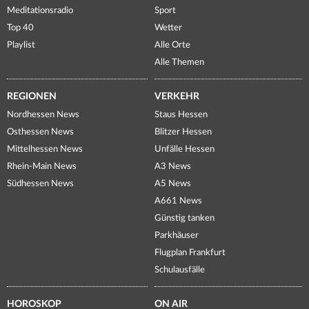
Meditationsradio
Sport
Top 40
Wetter
Playlist
Alle Orte
Alle Themen
REGIONEN
VERKEHR
Nordhessen News
Staus Hessen
Osthessen News
Blitzer Hessen
Mittelhessen News
Unfälle Hessen
Rhein-Main News
A3 News
Südhessen News
A5 News
A661 News
Günstig tanken
Parkhäuser
Flugplan Frankfurt
Schulausfälle
HOROSKOP
ON AIR