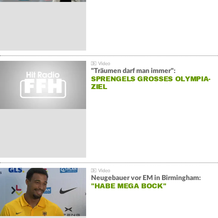
"Träumen darf man immer":
SPRENGELS GROSSES OLYMPIA-Z
IEL
Neugebauer vor EM in Birmingham:
"HABE MEGA BOCK"