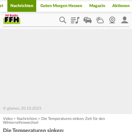
et
Nachrichten
Guten Morgen Hessen
Magazin
Aktionen
Playlist
Staupilot
Wetter
Webcam
Mein
© glomex, 20.10.2025
Video
>
Nachrichten
>
Die Temperaturen sinken: Zeit für den
Winterreifenwechsel
Die Temperaturen sinken: