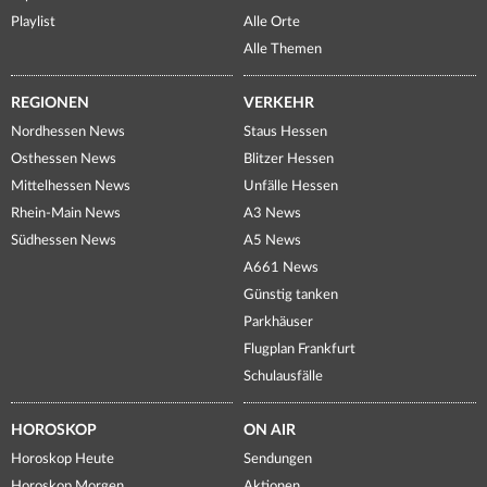
Playlist
Alle Orte
Alle Themen
REGIONEN
VERKEHR
Nordhessen News
Staus Hessen
Osthessen News
Blitzer Hessen
Mittelhessen News
Unfälle Hessen
Rhein-Main News
A3 News
Südhessen News
A5 News
A661 News
Günstig tanken
Parkhäuser
Flugplan Frankfurt
Schulausfälle
HOROSKOP
ON AIR
Horoskop Heute
Sendungen
Horoskop Morgen
Aktionen