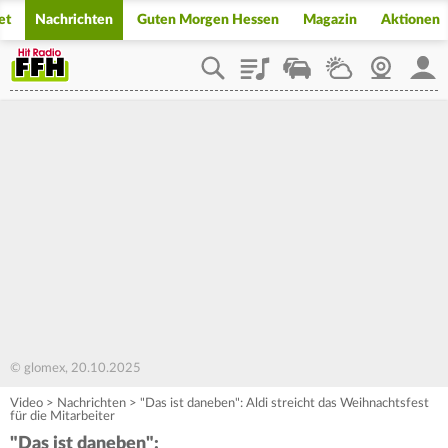
et
Nachrichten
Guten Morgen Hessen
Magazin
Aktionen
Playlist
Staupilot
Wetter
Webcam
Mein
© glomex, 20.10.2025
Video
>
Nachrichten
>
"Das ist daneben": Aldi streicht das Weihnachtsfest
für die Mitarbeiter
"Das ist daneben":