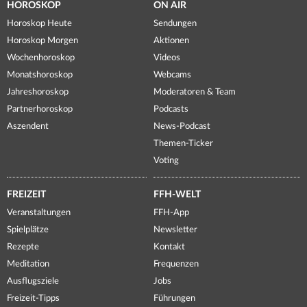
HOROSKOP
ON AIR
Horoskop Heute
Sendungen
Horoskop Morgen
Aktionen
Wochenhoroskop
Videos
Monatshoroskop
Webcams
Jahreshoroskop
Moderatoren & Team
Partnerhoroskop
Podcasts
Aszendent
News-Podcast
Themen-Ticker
Voting
FREIZEIT
FFH-WELT
Veranstaltungen
FFH-App
Spielplätze
Newsletter
Rezepte
Kontakt
Meditation
Frequenzen
Ausflugsziele
Jobs
Freizeit-Tipps
Führungen