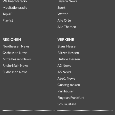
Weihnachtsradio
Bayern News
Meditationsradio
Sport
Top 40
Wetter
Playlist
Alle Orte
Alle Themen
REGIONEN
VERKEHR
Nordhessen News
Staus Hessen
Osthessen News
Blitzer Hessen
Mittelhessen News
Unfälle Hessen
Rhein-Main News
A3 News
Südhessen News
A5 News
A661 News
Günstig tanken
Parkhäuser
Flugplan Frankfurt
Schulausfälle