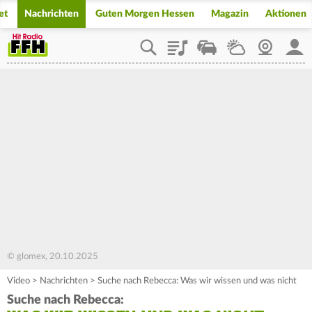
et
Nachrichten
Guten Morgen Hessen
Magazin
Aktionen
Playlist
Staupilot
Wetter
Webcam
Mein
© glomex, 20.10.2025
Video
>
Nachrichten
>
Suche nach Rebecca: Was wir wissen und was nicht
Suche nach Rebecca: