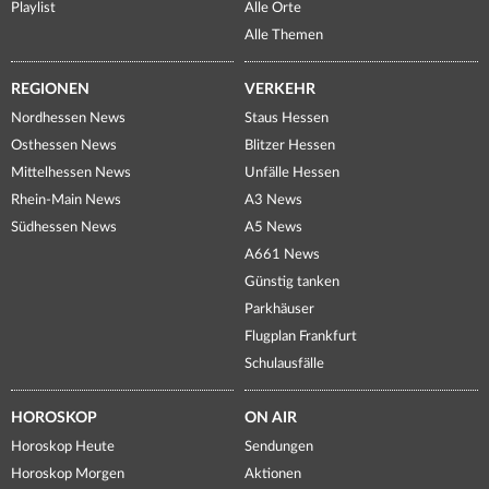
Playlist
Alle Orte
Alle Themen
REGIONEN
VERKEHR
Nordhessen News
Staus Hessen
Osthessen News
Blitzer Hessen
Mittelhessen News
Unfälle Hessen
Rhein-Main News
A3 News
Südhessen News
A5 News
A661 News
Günstig tanken
Parkhäuser
Flugplan Frankfurt
Schulausfälle
HOROSKOP
ON AIR
Horoskop Heute
Sendungen
Horoskop Morgen
Aktionen