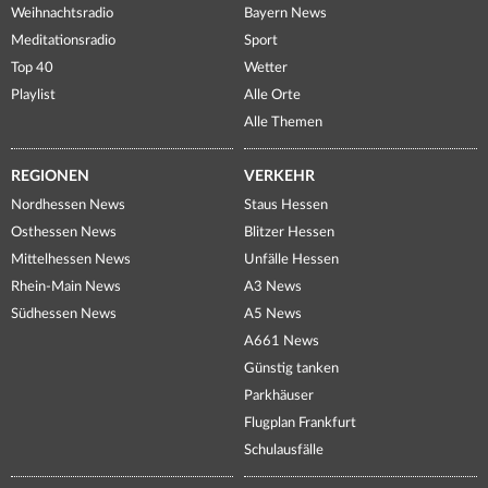
Weihnachtsradio
Bayern News
Meditationsradio
Sport
Top 40
Wetter
Playlist
Alle Orte
Alle Themen
REGIONEN
VERKEHR
Nordhessen News
Staus Hessen
Osthessen News
Blitzer Hessen
Mittelhessen News
Unfälle Hessen
Rhein-Main News
A3 News
Südhessen News
A5 News
A661 News
Günstig tanken
Parkhäuser
Flugplan Frankfurt
Schulausfälle