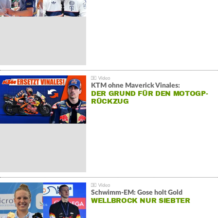
KTM ohne Maverick Vinales:
DER GRUND FÜR DEN MOTOGP-
RÜCKZUG
Schwimm-EM: Gose holt Gold
WELLBROCK NUR SIEBTER