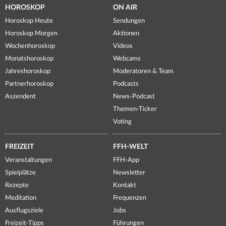
HOROSKOP
ON AIR
Horoskop Heute
Sendungen
Horoskop Morgen
Aktionen
Wochenhoroskop
Videos
Monatshoroskop
Webcams
Jahreshoroskop
Moderatoren & Team
Partnerhoroskop
Podcasts
Aszendent
News-Podcast
Themen-Ticker
Voting
FREIZEIT
FFH-WELT
Veranstaltungen
FFH-App
Spielplätze
Newsletter
Rezepte
Kontakt
Meditation
Frequenzen
Ausflugsziele
Jobs
Freizeit-Tipps
Führungen