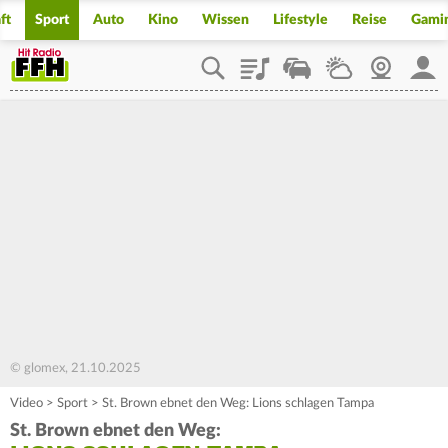
ft
Sport
Auto
Kino
Wissen
Lifestyle
Reise
Gami
Playlist
Staupilot
Wetter
Webcam
Mein
© glomex, 21.10.2025
Video
>
Sport
>
St. Brown ebnet den Weg: Lions schlagen Tampa
St. Brown ebnet den Weg: