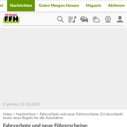
et
Nachrichten
Guten Morgen Hessen
Magazin
Aktionen
Playlist
Staupilot
Wetter
Webcam
Mein
© glomex, 21.10.2025
Video
>
Nachrichten
>
Fahrverbote und neue Führerscheine: EU beschließt
heute neue Regeln für alle Autofahrer
Fahrverbote und neue Führerscheine: