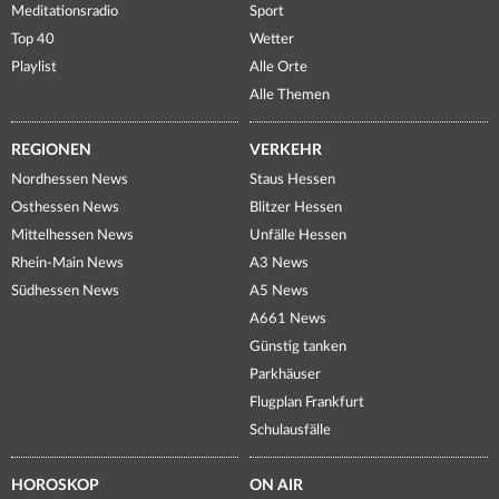
Meditationsradio
Sport
Top 40
Wetter
Playlist
Alle Orte
Alle Themen
REGIONEN
VERKEHR
Nordhessen News
Staus Hessen
Osthessen News
Blitzer Hessen
Mittelhessen News
Unfälle Hessen
Rhein-Main News
A3 News
Südhessen News
A5 News
A661 News
Günstig tanken
Parkhäuser
Flugplan Frankfurt
Schulausfälle
HOROSKOP
ON AIR