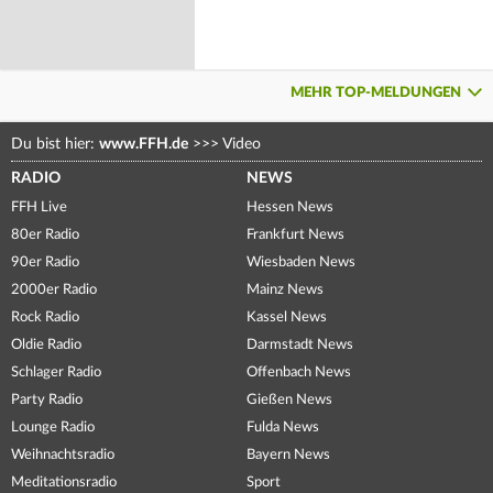
MEHR TOP-MELDUNGEN
Du bist hier:
www.FFH.de
>>>
Video
RADIO
NEWS
FFH Live
Hessen News
80er Radio
Frankfurt News
90er Radio
Wiesbaden News
2000er Radio
Mainz News
Rock Radio
Kassel News
Oldie Radio
Darmstadt News
Schlager Radio
Offenbach News
Party Radio
Gießen News
Lounge Radio
Fulda News
Weihnachtsradio
Bayern News
Meditationsradio
Sport