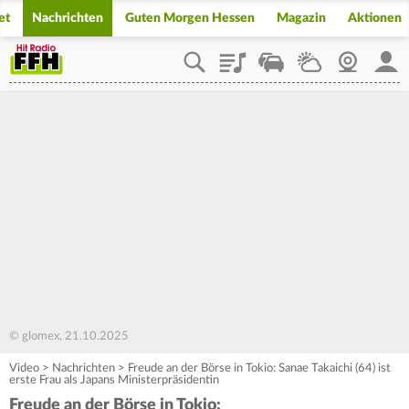
et
Nachrichten
Guten Morgen Hessen
Magazin
Aktionen
Playlist
Staupilot
Wetter
Webcam
Mein
© glomex, 21.10.2025
Video
>
Nachrichten
>
Freude an der Börse in Tokio: Sanae Takaichi (64) ist
erste Frau als Japans Ministerpräsidentin
Freude an der Börse in Tokio: