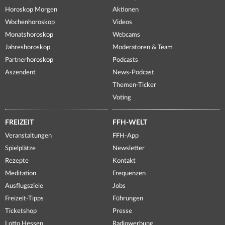
Horoskop Morgen
Aktionen
Wochenhoroskop
Videos
Monatshoroskop
Webcams
Jahreshoroskop
Moderatoren & Team
Partnerhoroskop
Podcasts
Aszendent
News-Podcast
Themen-Ticker
Voting
FREIZEIT
FFH-WELT
Veranstaltungen
FFH-App
Spielplätze
Newsletter
Rezepte
Kontakt
Meditation
Frequenzen
Ausflugsziele
Jobs
Freizeit-Tipps
Führungen
Ticketshop
Presse
Lotto Hessen
Radiowerbung