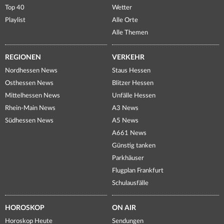
Top 40
Wetter
Playlist
Alle Orte
Alle Themen
REGIONEN
VERKEHR
Nordhessen News
Staus Hessen
Osthessen News
Blitzer Hessen
Mittelhessen News
Unfälle Hessen
Rhein-Main News
A3 News
Südhessen News
A5 News
A661 News
Günstig tanken
Parkhäuser
Flugplan Frankfurt
Schulausfälle
HOROSKOP
ON AIR
Horoskop Heute
Sendungen