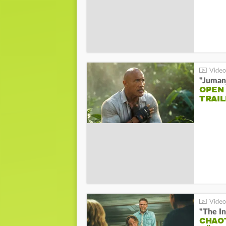
"Jumanj
OPEN
TRAIL
"The In
CHAO