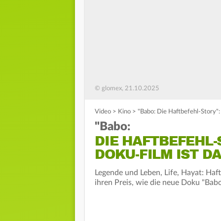
© glomex, 21.10.2025
Video
>
Kino
>
"Babo: Die Haftbefehl-Story":
"Babo:
DIE HAFTBEFEHL-
DOKU-FILM IST D
Legende und Leben, Life, Hayat: Haf
ihren Preis, wie die neue Doku "Babo