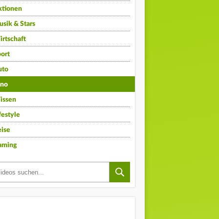
ktionen
sik & Stars
rtschaft
ort
uto
ino
issen
festyle
ise
aming