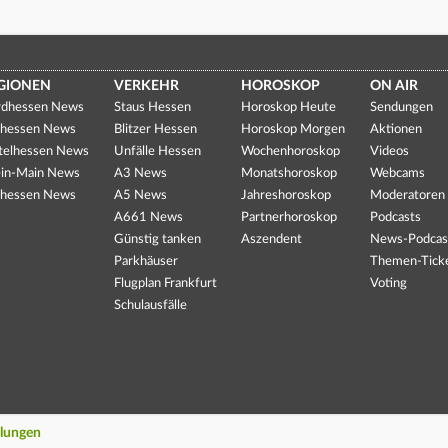
GIONEN
VERKEHR
HOROSKOP
ON AIR
dhessen News
Staus Hessen
Horoskop Heute
Sendungen
hessen News
Blitzer Hessen
Horoskop Morgen
Aktionen
telhessen News
Unfälle Hessen
Wochenhoroskop
Videos
in-Main News
A3 News
Monatshoroskop
Webcams
hessen News
A5 News
Jahreshoroskop
Moderatoren
A661 News
Partnerhoroskop
Podcasts
Günstig tanken
Aszendent
News-Podcas
Parkhäuser
Themen-Tick
Flugplan Frankfurt
Voting
Schulausfälle
llungen