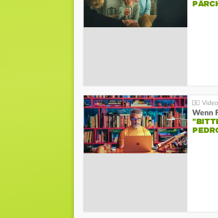
PÄRC
"BITT
PEDR