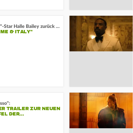
"Arielle"-Star Halle Bailey zurück auf der Leinwand:
 ME & ITALY"
sso":
ER TRAILER ZUR NEUEN
FEL DER…