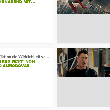
HENABEND MIT…
Wenn Fiktion die Wirklichkeit verschiebt:
ERES FEST" VON
O ALMODÓVAR