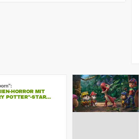
born":
IEN-HORROR MIT
RY POTTER"-STAR…