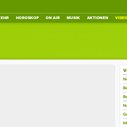
KEHR
HOROSKOP
ON AIR
MUSIK
AKTIONEN
VIDE
V
N
Be
B
N
G
M