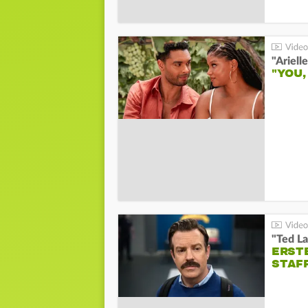
"YOU,
"Ted La
ERST
STAF