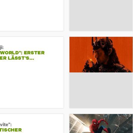
i:
 WORLD": ERSTER
ER LÄSST'S…
vite":
TISCHER