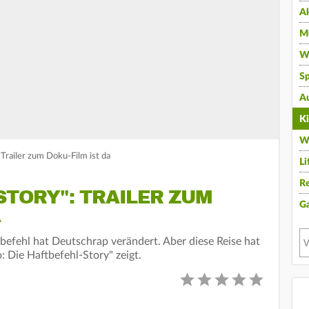
A
Mu
Wi
Sp
A
K
W
 Trailer zum Doku-Film ist da
Li
Re
STORY": TRAILER ZUM
G
A
tbefehl hat Deutschrap verändert. Aber diese Reise hat
: Die Haftbefehl-Story" zeigt.