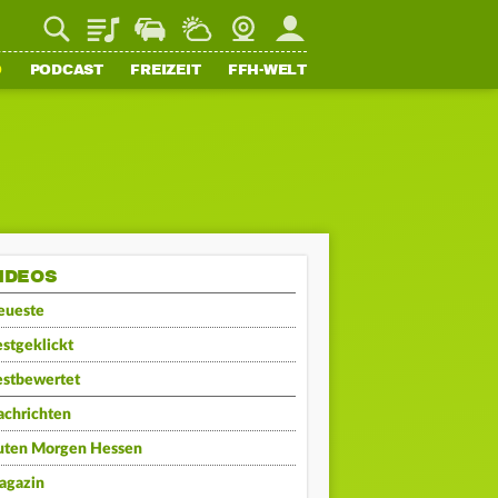
Playlist
Staupilot
Wetter
Webcam
Mein FFH
O
PODCAST
FREIZEIT
FFH-WELT
IDEOS
eueste
stgeklickt
estbewertet
achrichten
uten Morgen Hessen
agazin