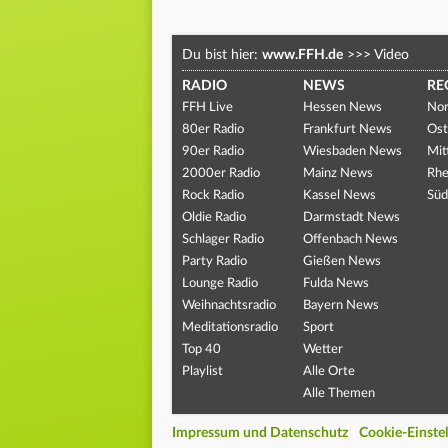
Du bist hier:
www.FFH.de
>>>
Video
RADIO
NEWS
RE
FFH Live
Hessen News
Nor
80er Radio
Frankfurt News
Ost
90er Radio
Wiesbaden News
Mit
2000er Radio
Mainz News
Rhe
Rock Radio
Kassel News
Süd
Oldie Radio
Darmstadt News
Schlager Radio
Offenbach News
Party Radio
Gießen News
Lounge Radio
Fulda News
Weihnachtsradio
Bayern News
Meditationsradio
Sport
Top 40
Wetter
Playlist
Alle Orte
Alle Themen
Impressum und Datenschutz
Cookie-Einste