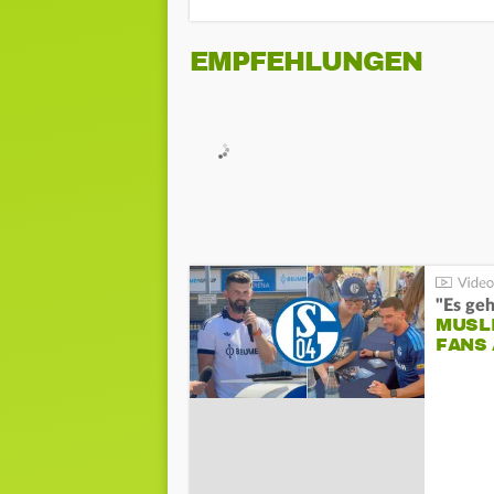
EMPFEHLUNGEN
"Es geh
MUSL
FANS