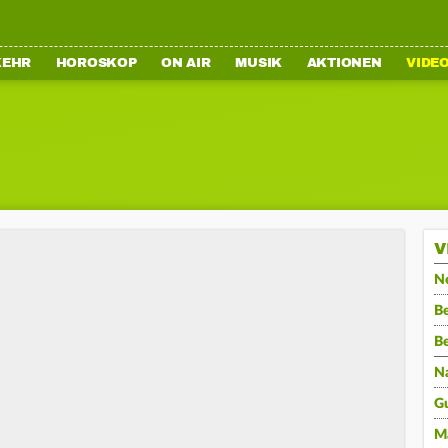
KEHR
HOROSKOP
ON AIR
MUSIK
AKTIONEN
VIDE
V
N
Be
B
N
G
M