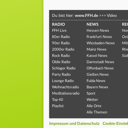
Du bist hier:
www.FFH.de
>>>
Video
RADIO
NEWS
RE
FFH Live
Hessen News
Nor
80er Radio
Frankfurt News
Ost
90er Radio
Wiesbaden News
Mit
2000er Radio
Mainz News
Rhe
Rock Radio
Kassel News
Süd
Oldie Radio
Darmstadt News
Schlager Radio
Offenbach News
Party Radio
Gießen News
Lounge Radio
Fulda News
Weihnachtsradio
Bayern News
Meditationsradio
Sport
Top 40
Wetter
Playlist
Alle Orte
Alle Themen
Impressum und Datenschutz
Cookie-Einste