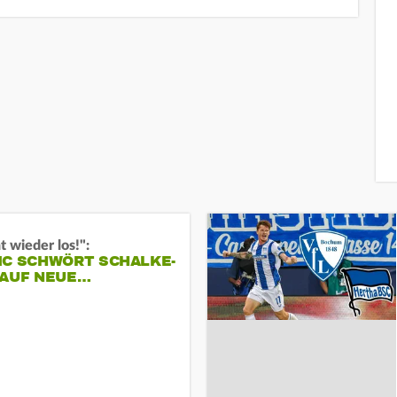
t wieder los!":
IC SCHWÖRT SCHALKE-
 AUF NEUE…