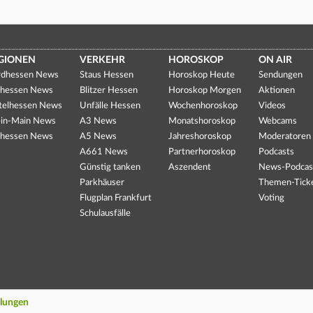
GIONEN
VERKEHR
HOROSKOP
ON AIR
dhessen News
Staus Hessen
Horoskop Heute
Sendungen
hessen News
Blitzer Hessen
Horoskop Morgen
Aktionen
telhessen News
Unfälle Hessen
Wochenhoroskop
Videos
in-Main News
A3 News
Monatshoroskop
Webcams
hessen News
A5 News
Jahreshoroskop
Moderatoren
A661 News
Partnerhoroskop
Podcasts
Günstig tanken
Aszendent
News-Podcas
Parkhäuser
Themen-Tick
Flugplan Frankfurt
Voting
Schulausfälle
llungen