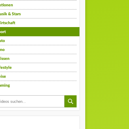
ktionen
sik & Stars
rtschaft
ort
uto
ino
issen
festyle
ise
aming