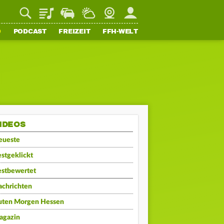
Playlist
Staupilot
Wetter
Webcam
Mein FFH
O
PODCAST
FREIZEIT
FFH-WELT
IDEOS
eueste
stgeklickt
estbewertet
achrichten
uten Morgen Hessen
agazin