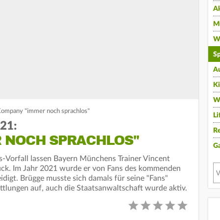
A
Mu
Wi
Sp
A
K
W
Kompany "immer noch sprachlos"
Li
21:
Re
 NOCH SPRACHLOS"
G
s-Vorfall lassen Bayern Münchens Trainer Vincent
ck. Im Jahr 2021 wurde er von Fans des kommenden
idigt. Brügge musste sich damals für seine "Fans"
ttlungen auf, auch die Staatsanwaltschaft wurde aktiv.