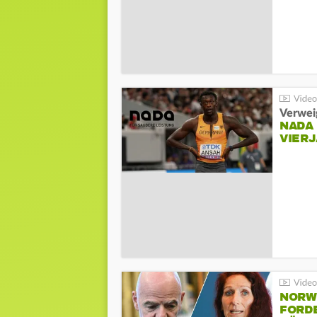
Verwei
NADA
VIER
NORW
FORD