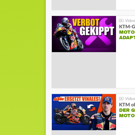
KTM-Ge
MOTO
ADAP
KTM oh
DER 
MOTO