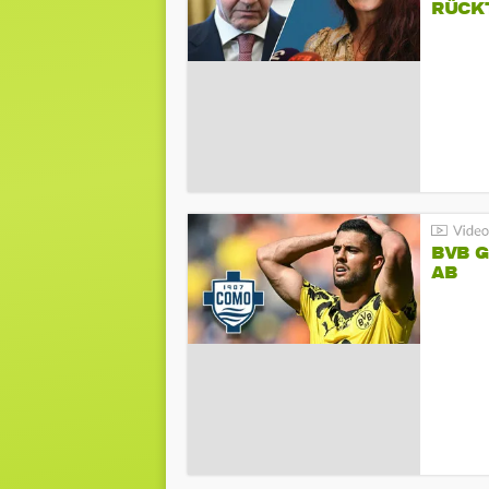
RÜCK
BVB 
AB