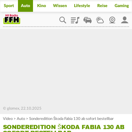
Sport
Auto
Kino
Wissen
Lifestyle
Reise
Gaming
Playlist
Staupilot
Wetter
Webcam
Mein
© glomex, 22.10.2025
Video
>
Auto
>
Sonderedition Škoda Fabia 130 ab sofort bestellbar
SONDEREDITION ŠKODA FABIA 130 AB