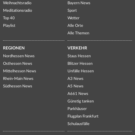
Weihnachtsradio
Bayern News
Meditationsradio
Sport
Top 40
Wetter
Playlist
Alle Orte
Alle Themen
REGIONEN
VERKEHR
Nordhessen News
Staus Hessen
Osthessen News
Blitzer Hessen
Mittelhessen News
Unfälle Hessen
Rhein-Main News
A3 News
Südhessen News
A5 News
A661 News
Günstig tanken
Parkhäuser
Flugplan Frankfurt
Schulausfälle