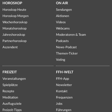
HOROSKOP
ON AIR
Horoskop Heute
Sendungen
Horoskop Morgen
Aktionen
Wochenhoroskop
Videos
Monatshoroskop
Webcams
Jahreshoroskop
Moderatoren & Team
Partnerhoroskop
Podcasts
Aszendent
News-Podcast
Themen-Ticker
Voting
FREIZEIT
FFH-WELT
Veranstaltungen
FFH-App
Spielplätze
Newsletter
Rezepte
Kontakt
Meditation
Frequenzen
Ausflugsziele
Jobs
Freizeit-Tipps
Führungen