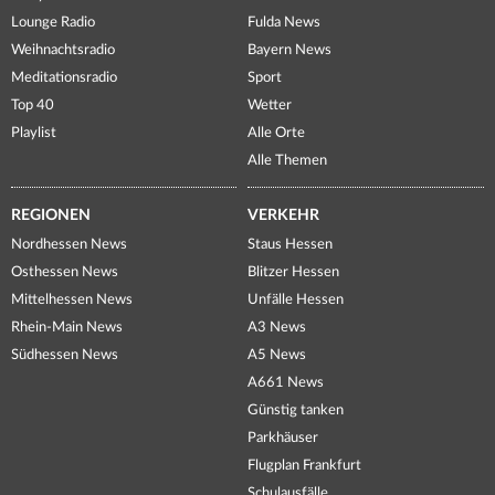
Lounge Radio
Fulda News
Weihnachtsradio
Bayern News
Meditationsradio
Sport
Top 40
Wetter
Playlist
Alle Orte
Alle Themen
REGIONEN
VERKEHR
Nordhessen News
Staus Hessen
Osthessen News
Blitzer Hessen
Mittelhessen News
Unfälle Hessen
Rhein-Main News
A3 News
Südhessen News
A5 News
A661 News
Günstig tanken
Parkhäuser
Flugplan Frankfurt
Schulausfälle