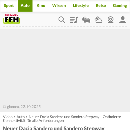
Sport
Auto
Kino
Wissen
Lifestyle
Reise
Gaming
Playlist
Staupilot
Wetter
Webcam
Mein
© glomex, 22.10.2025
Video
>
Auto
>
Neuer Dacia Sandero und Sandero Stepway - Optimierte
Konnektivität für alle Anforderungen
Neuer Dacia Sandero und Sandero Stepway