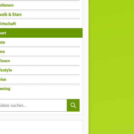
ktionen
sik & Stars
rtschaft
ort
uto
ino
issen
festyle
ise
aming