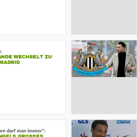
:
ANDE WECHSELT ZU
 MADRID
en darf man immer":
GELS GROSSES O