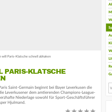
A
Mu
Wi
Sp
A
K
W
 will Paris-Klatsche schnell abhaken
Li
Re
L PARIS-KLATSCHE
G
EN
aris Saint-Germain beginnt bei Bayer Leverkusen die
 die Leverkusener dem amtierenden Champions-League-
erzhafte Niederlage sowohl für Sport-Geschäftsführer
asper Hjulmand.