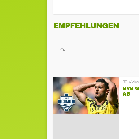
EMPFEHLUNGEN
BVB 
AB