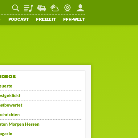
Playlist
Staupilot
Wetter
Webcam
Mein FFH
O
PODCAST
FREIZEIT
FFH-WELT
IDEOS
eueste
stgeklickt
estbewertet
achrichten
uten Morgen Hessen
agazin