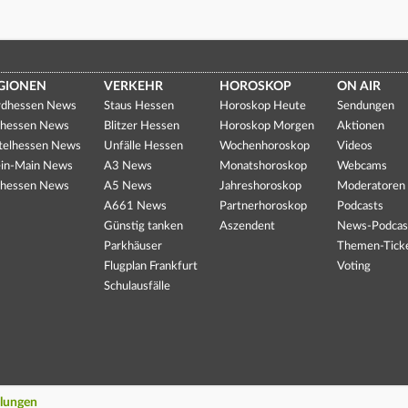
GIONEN
VERKEHR
HOROSKOP
ON AIR
dhessen News
Staus Hessen
Horoskop Heute
Sendungen
hessen News
Blitzer Hessen
Horoskop Morgen
Aktionen
telhessen News
Unfälle Hessen
Wochenhoroskop
Videos
in-Main News
A3 News
Monatshoroskop
Webcams
hessen News
A5 News
Jahreshoroskop
Moderatoren
A661 News
Partnerhoroskop
Podcasts
Günstig tanken
Aszendent
News-Podcas
Parkhäuser
Themen-Tick
Flugplan Frankfurt
Voting
Schulausfälle
llungen