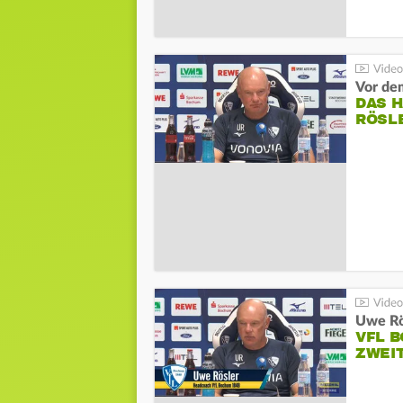
DAS 
RÖSL
VFL 
ZWEI