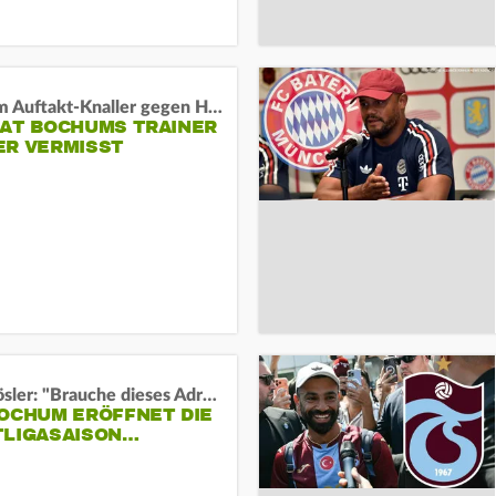
Vor dem Auftakt-Knaller gegen Hertha:
HAT BOCHUMS TRAINER
ER VERMISST
Uwe Rösler: "Brauche dieses Adrenalin"
BOCHUM ERÖFFNET DIE
TLIGASAISON…