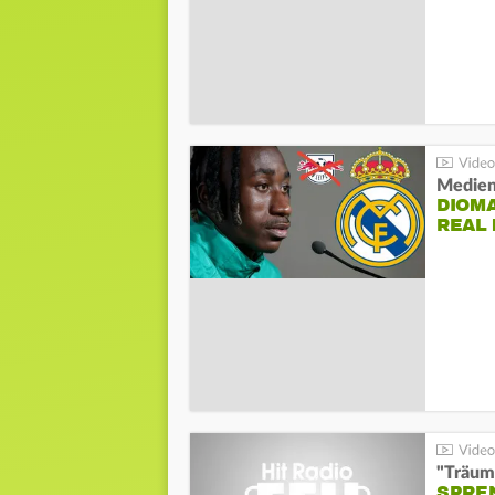
Medien
DIOM
REAL
"Träum
SPREN