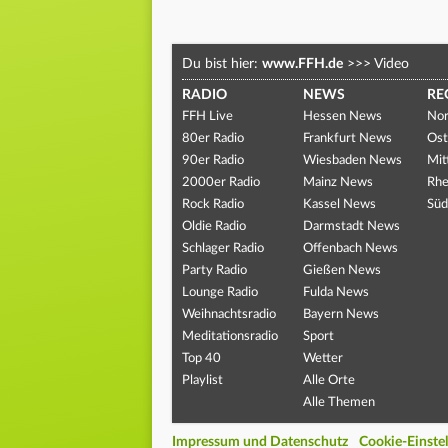
Du bist hier:
www.FFH.de
>>>
Video
RADIO
NEWS
RE
FFH Live
Hessen News
Nor
80er Radio
Frankfurt News
Ost
90er Radio
Wiesbaden News
Mit
2000er Radio
Mainz News
Rhe
Rock Radio
Kassel News
Süd
Oldie Radio
Darmstadt News
Schlager Radio
Offenbach News
Party Radio
Gießen News
Lounge Radio
Fulda News
Weihnachtsradio
Bayern News
Meditationsradio
Sport
Top 40
Wetter
Playlist
Alle Orte
Alle Themen
Impressum und Datenschutz
Cookie-Einste