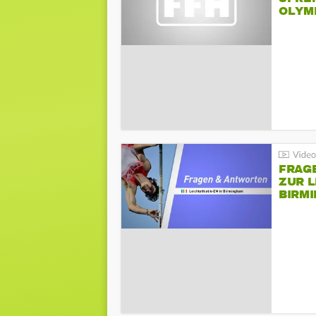
LYMPI
FRAG
ZUR L
BIRM