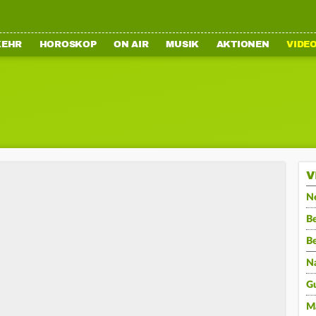
KEHR
HOROSKOP
ON AIR
MUSIK
AKTIONEN
VIDE
V
N
Be
B
N
G
M