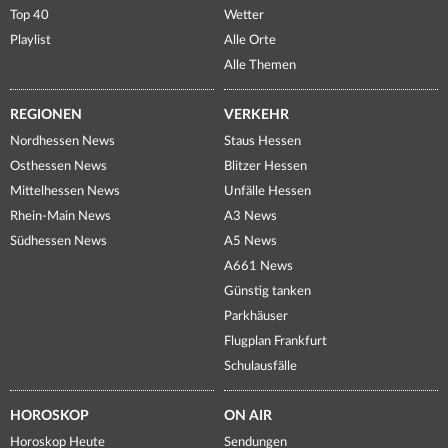
Top 40
Wetter
Playlist
Alle Orte
Alle Themen
REGIONEN
VERKEHR
Nordhessen News
Staus Hessen
Osthessen News
Blitzer Hessen
Mittelhessen News
Unfälle Hessen
Rhein-Main News
A3 News
Südhessen News
A5 News
A661 News
Günstig tanken
Parkhäuser
Flugplan Frankfurt
Schulausfälle
HOROSKOP
ON AIR
Horoskop Heute
Sendungen