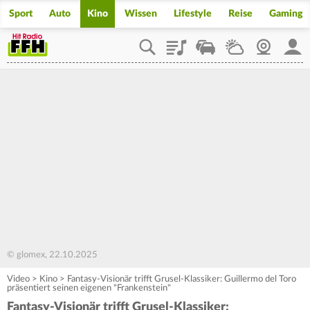
Sport
Auto
Kino
Wissen
Lifestyle
Reise
Gaming
Playlist
Staupilot
Wetter
Webcam
Mein
© glomex, 22.10.2025
Video
>
Kino
>
Fantasy-Visionär trifft Grusel-Klassiker: Guillermo del Toro
präsentiert seinen eigenen "Frankenstein"
Fantasy-Visionär trifft Grusel-Klassiker: