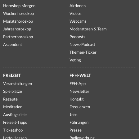
Horoskop Morgen
Aktionen
Wochenhoroskop
Videos
Monatshoroskop
Webcams
Jahreshoroskop
Moderatoren & Team
Partnerhoroskop
Podcasts
Aszendent
News-Podcast
Themen-Ticker
Voting
FREIZEIT
FFH-WELT
Veranstaltungen
FFH-App
Spielplätze
Newsletter
Rezepte
Kontakt
Meditation
Frequenzen
Ausflugsziele
Jobs
Freizeit-Tipps
Führungen
Ticketshop
Presse
Lotto Hessen
Radiowerbung