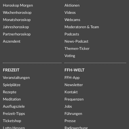
Horoskop Morgen
Aktionen
Wochenhoroskop
Videos
Monatshoroskop
Webcams
Jahreshoroskop
Moderatoren & Team
Partnerhoroskop
Podcasts
Aszendent
News-Podcast
Themen-Ticker
Voting
FREIZEIT
FFH-WELT
Veranstaltungen
FFH-App
Spielplätze
Newsletter
Rezepte
Kontakt
Meditation
Frequenzen
Ausflugsziele
Jobs
Freizeit-Tipps
Führungen
Ticketshop
Presse
Lotto Hessen
Radiowerbung