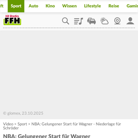
ft
Sport
Auto
Kino
Wissen
Lifestyle
Reise
Gami
Playlist
Staupilot
Wetter
Webcam
Mein
© glomex, 23.10.2025
Video
>
Sport
>
NBA: Gelungener Start für Wagner - Niederlage für
Schröder
NBA: Gelungener Start für Wagner