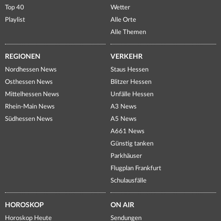
Top 40
Wetter
Playlist
Alle Orte
Alle Themen
REGIONEN
VERKEHR
Nordhessen News
Staus Hessen
Osthessen News
Blitzer Hessen
Mittelhessen News
Unfälle Hessen
Rhein-Main News
A3 News
Südhessen News
A5 News
A661 News
Günstig tanken
Parkhäuser
Flugplan Frankfurt
Schulausfälle
HOROSKOP
ON AIR
Horoskop Heute
Sendungen