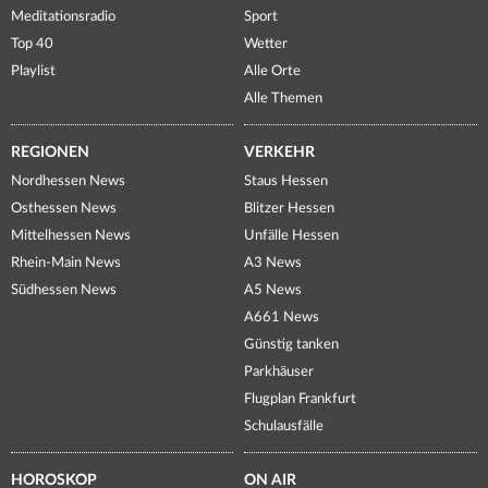
Meditationsradio
Sport
Top 40
Wetter
Playlist
Alle Orte
Alle Themen
REGIONEN
VERKEHR
Nordhessen News
Staus Hessen
Osthessen News
Blitzer Hessen
Mittelhessen News
Unfälle Hessen
Rhein-Main News
A3 News
Südhessen News
A5 News
A661 News
Günstig tanken
Parkhäuser
Flugplan Frankfurt
Schulausfälle
HOROSKOP
ON AIR