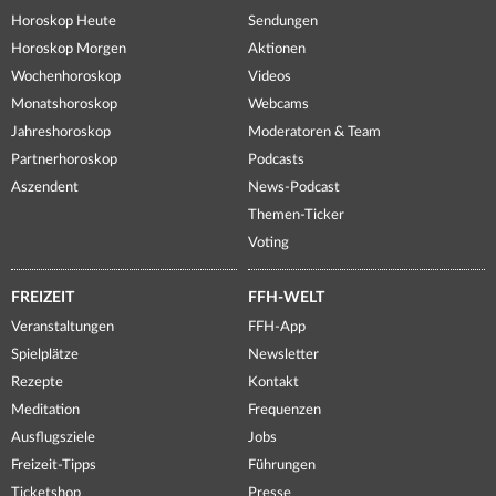
Horoskop Heute
Sendungen
Horoskop Morgen
Aktionen
Wochenhoroskop
Videos
Monatshoroskop
Webcams
Jahreshoroskop
Moderatoren & Team
Partnerhoroskop
Podcasts
Aszendent
News-Podcast
Themen-Ticker
Voting
FREIZEIT
FFH-WELT
Veranstaltungen
FFH-App
Spielplätze
Newsletter
Rezepte
Kontakt
Meditation
Frequenzen
Ausflugsziele
Jobs
Freizeit-Tipps
Führungen
Ticketshop
Presse