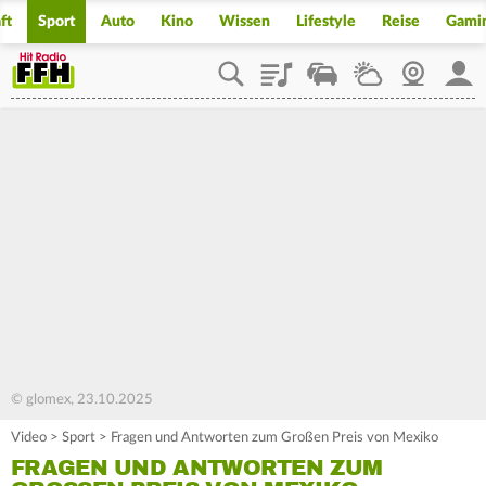
ft
Sport
Auto
Kino
Wissen
Lifestyle
Reise
Gami
Playlist
Staupilot
Wetter
Webcam
Mein
© glomex, 23.10.2025
Video
>
Sport
>
Fragen und Antworten zum Großen Preis von Mexiko
FRAGEN UND ANTWORTEN ZUM