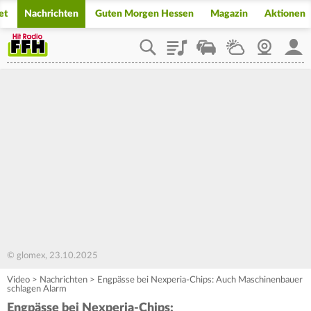
et
Nachrichten
Guten Morgen Hessen
Magazin
Aktionen
Playlist
Staupilot
Wetter
Webcam
Mein
© glomex, 23.10.2025
Video
>
Nachrichten
>
Engpässe bei Nexperia-Chips: Auch Maschinenbauer
schlagen Alarm
Engpässe bei Nexperia-Chips: