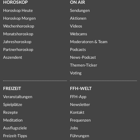
HOROSKOP
ON AIR
Horoskop Heute
Sendungen
Horoskop Morgen
Aktionen
Wochenhoroskop
Videos
Monatshoroskop
Webcams
Jahreshoroskop
Moderatoren & Team
Partnerhoroskop
Podcasts
Aszendent
News-Podcast
Themen-Ticker
Voting
FREIZEIT
FFH-WELT
Veranstaltungen
FFH-App
Spielplätze
Newsletter
Rezepte
Kontakt
Meditation
Frequenzen
Ausflugsziele
Jobs
Freizeit-Tipps
Führungen