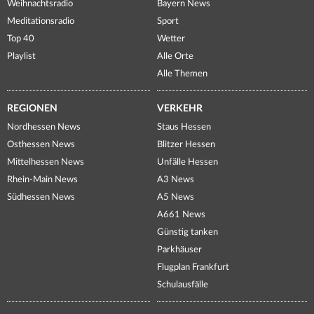
Weihnachtsradio
Bayern News
Meditationsradio
Sport
Top 40
Wetter
Playlist
Alle Orte
Alle Themen
REGIONEN
VERKEHR
Nordhessen News
Staus Hessen
Osthessen News
Blitzer Hessen
Mittelhessen News
Unfälle Hessen
Rhein-Main News
A3 News
Südhessen News
A5 News
A661 News
Günstig tanken
Parkhäuser
Flugplan Frankfurt
Schulausfälle