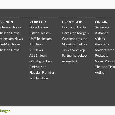
GIONEN
VERKEHR
HOROSKOP
ON AIR
dhessen News
Staus Hessen
Horoskop Heute
Sendungen
hessen News
Blitzer Hessen
Horoskop Morgen
Aktionen
telhessen News
Unfälle Hessen
Wochenhoroskop
Videos
in-Main News
A3 News
Monatshoroskop
Webcams
hessen News
A5 News
Jahreshoroskop
Moderatoren
A661 News
Partnerhoroskop
Podcasts
Günstig tanken
Aszendent
News-Podcas
Parkhäuser
Themen-Tick
Flugplan Frankfurt
Voting
Schulausfälle
llungen