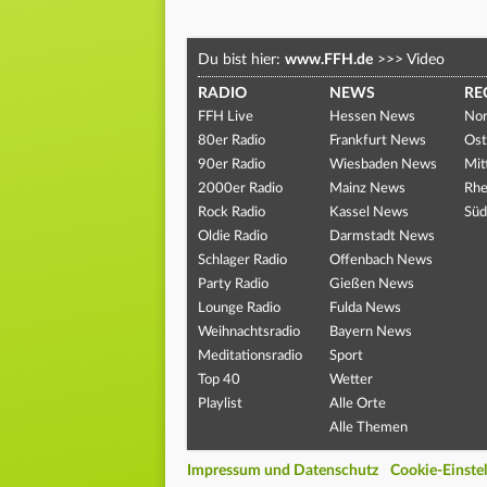
Du bist hier:
www.FFH.de
>>>
Video
RADIO
NEWS
RE
FFH Live
Hessen News
Nor
80er Radio
Frankfurt News
Ost
90er Radio
Wiesbaden News
Mit
2000er Radio
Mainz News
Rhe
Rock Radio
Kassel News
Süd
Oldie Radio
Darmstadt News
Schlager Radio
Offenbach News
Party Radio
Gießen News
Lounge Radio
Fulda News
Weihnachtsradio
Bayern News
Meditationsradio
Sport
Top 40
Wetter
Playlist
Alle Orte
Alle Themen
Impressum und Datenschutz
Cookie-Einste