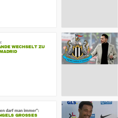
:
ANDE WECHSELT ZU
 MADRID
en darf man immer":
GELS GROSSES O