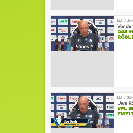
DAS 
RÖSL
VFL 
ZWEI