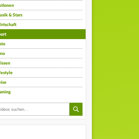
ktionen
sik & Stars
rtschaft
ort
uto
ino
issen
festyle
ise
aming