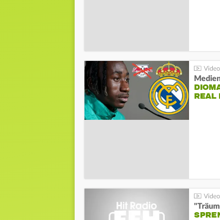
Medien
DIOM
REAL
"Träum
SPREN