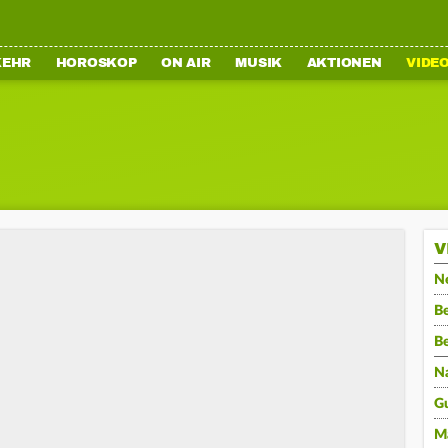
KEHR
HOROSKOP
ON AIR
MUSIK
AKTIONEN
VIDE
V
N
Be
B
N
G
M