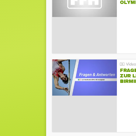
LYMPI
FRAG
ZUR L
BIRM