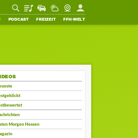
Playlist
Staupilot
Wetter
Webcam
Mein FFH
O
PODCAST
FREIZEIT
FFH-WELT
IDEOS
eueste
stgeklickt
estbewertet
achrichten
uten Morgen Hessen
agazin