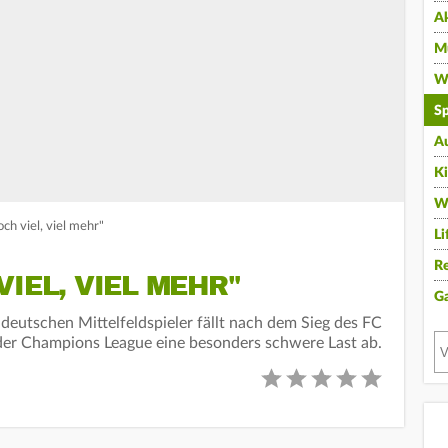
A
Mu
Wi
Sp
A
K
W
ch viel, viel mehr"
Li
Re
VIEL, VIEL MEHR"
G
deutschen Mittelfeldspieler fällt nach dem Sieg des FC
n der Champions League eine besonders schwere Last ab.