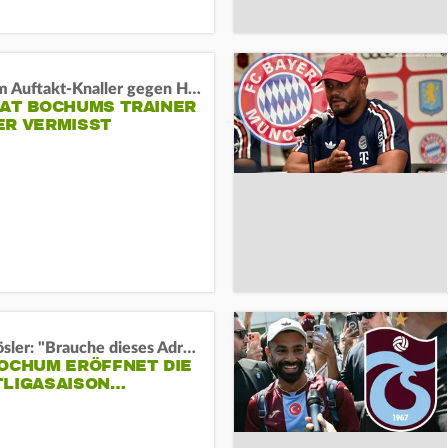
Vor dem Auftakt-Knaller gegen Hertha:
HAT BOCHUMS TRAINER
ER VERMISST
Uwe Rösler: "Brauche dieses Adrenalin"
BOCHUM ERÖFFNET DIE
TLIGASAISON…