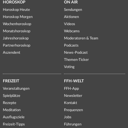
HOROSKOP
ON AIR
Horoskop Heute
Sendungen
Horoskop Morgen
Aktionen
Wochenhoroskop
Videos
Monatshoroskop
Webcams
Jahreshoroskop
Moderatoren & Team
Partnerhoroskop
Podcasts
Aszendent
News-Podcast
Themen-Ticker
Voting
FREIZEIT
FFH-WELT
Veranstaltungen
FFH-App
Spielplätze
Newsletter
Rezepte
Kontakt
Meditation
Frequenzen
Ausflugsziele
Jobs
Freizeit-Tipps
Führungen