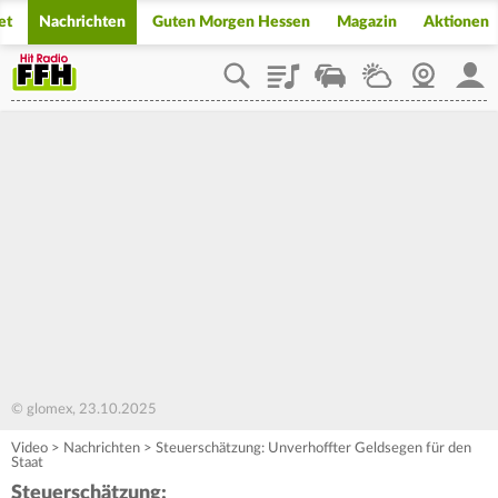
et
Nachrichten
Guten Morgen Hessen
Magazin
Aktionen
Playlist
Staupilot
Wetter
Webcam
Mein
© glomex, 23.10.2025
Video
>
Nachrichten
>
Steuerschätzung: Unverhoffter Geldsegen für den
Staat
Steuerschätzung: