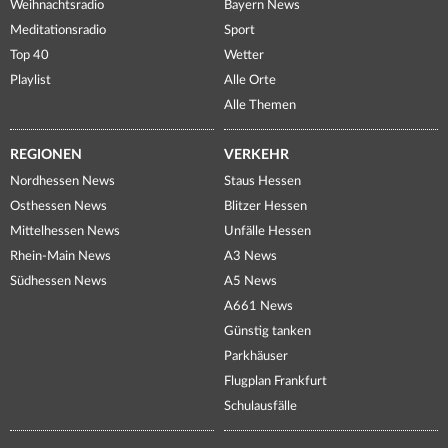
Weihnachtsradio
Bayern News
Meditationsradio
Sport
Top 40
Wetter
Playlist
Alle Orte
Alle Themen
REGIONEN
VERKEHR
Nordhessen News
Staus Hessen
Osthessen News
Blitzer Hessen
Mittelhessen News
Unfälle Hessen
Rhein-Main News
A3 News
Südhessen News
A5 News
A661 News
Günstig tanken
Parkhäuser
Flugplan Frankfurt
Schulausfälle