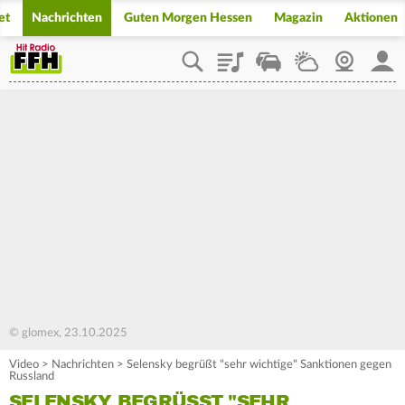
et
Nachrichten
Guten Morgen Hessen
Magazin
Aktionen
Playlist
Staupilot
Wetter
Webcam
Mein
© glomex, 23.10.2025
Video
>
Nachrichten
>
Selensky begrüßt "sehr wichtige" Sanktionen gegen
Russland
SELENSKY BEGRÜSST "SEHR W