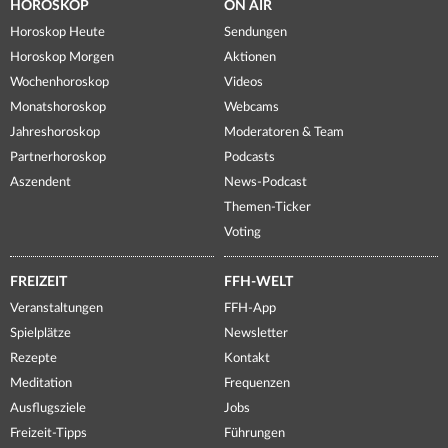
HOROSKOP
ON AIR
Horoskop Heute
Sendungen
Horoskop Morgen
Aktionen
Wochenhoroskop
Videos
Monatshoroskop
Webcams
Jahreshoroskop
Moderatoren & Team
Partnerhoroskop
Podcasts
Aszendent
News-Podcast
Themen-Ticker
Voting
FREIZEIT
FFH-WELT
Veranstaltungen
FFH-App
Spielplätze
Newsletter
Rezepte
Kontakt
Meditation
Frequenzen
Ausflugsziele
Jobs
Freizeit-Tipps
Führungen