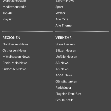
Weihnachtsradio
Bayern News
Meditationsradio
Sport
Top 40
Wetter
Playlist
Alle Orte
Alle Themen
REGIONEN
VERKEHR
Nordhessen News
Staus Hessen
Osthessen News
Blitzer Hessen
Mittelhessen News
Unfälle Hessen
Rhein-Main News
A3 News
Südhessen News
A5 News
A661 News
Günstig tanken
Parkhäuser
Flugplan Frankfurt
Schulausfälle