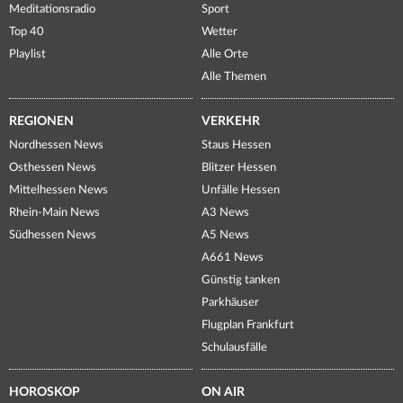
Meditationsradio
Sport
Top 40
Wetter
Playlist
Alle Orte
Alle Themen
REGIONEN
VERKEHR
Nordhessen News
Staus Hessen
Osthessen News
Blitzer Hessen
Mittelhessen News
Unfälle Hessen
Rhein-Main News
A3 News
Südhessen News
A5 News
A661 News
Günstig tanken
Parkhäuser
Flugplan Frankfurt
Schulausfälle
HOROSKOP
ON AIR