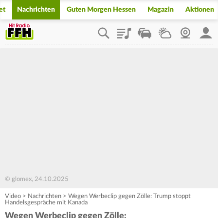
et
Nachrichten
Guten Morgen Hessen
Magazin
Aktionen
Playlist
Staupilot
Wetter
Webcam
Mein
© glomex, 24.10.2025
Video
>
Nachrichten
>
Wegen Werbeclip gegen Zölle: Trump stoppt
Handelsgespräche mit Kanada
Wegen Werbeclip gegen Zölle: