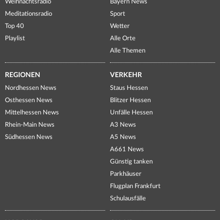
Weihnachtsradio
Bayern News
Meditationsradio
Sport
Top 40
Wetter
Playlist
Alle Orte
Alle Themen
REGIONEN
VERKEHR
Nordhessen News
Staus Hessen
Osthessen News
Blitzer Hessen
Mittelhessen News
Unfälle Hessen
Rhein-Main News
A3 News
Südhessen News
A5 News
A661 News
Günstig tanken
Parkhäuser
Flugplan Frankfurt
Schulausfälle