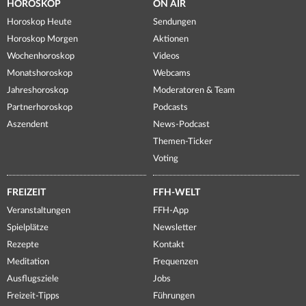
HOROSKOP
ON AIR
Horoskop Heute
Sendungen
Horoskop Morgen
Aktionen
Wochenhoroskop
Videos
Monatshoroskop
Webcams
Jahreshoroskop
Moderatoren & Team
Partnerhoroskop
Podcasts
Aszendent
News-Podcast
Themen-Ticker
Voting
FREIZEIT
FFH-WELT
Veranstaltungen
FFH-App
Spielplätze
Newsletter
Rezepte
Kontakt
Meditation
Frequenzen
Ausflugsziele
Jobs
Freizeit-Tipps
Führungen