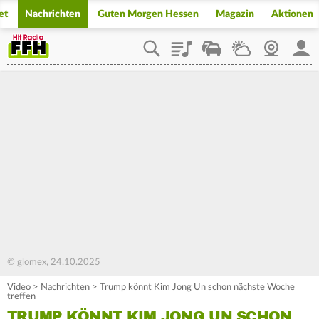
et
Nachrichten
Guten Morgen Hessen
Magazin
Aktionen
Playlist
Staupilot
Wetter
Webcam
Mein
© glomex, 24.10.2025
Video
>
Nachrichten
>
Trump könnt Kim Jong Un schon nächste Woche
treffen
TRUMP KÖNNT KIM JONG UN SCHON