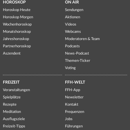
HOROSKOP
ON AIR
Horoskop Heute
Sendungen
Horoskop Morgen
Aktionen
Wochenhoroskop
Videos
Monatshoroskop
Webcams
Jahreshoroskop
Moderatoren & Team
Partnerhoroskop
Podcasts
Aszendent
News-Podcast
Themen-Ticker
Voting
FREIZEIT
FFH-WELT
Veranstaltungen
FFH-App
Spielplätze
Newsletter
Rezepte
Kontakt
Meditation
Frequenzen
Ausflugsziele
Jobs
Freizeit-Tipps
Führungen