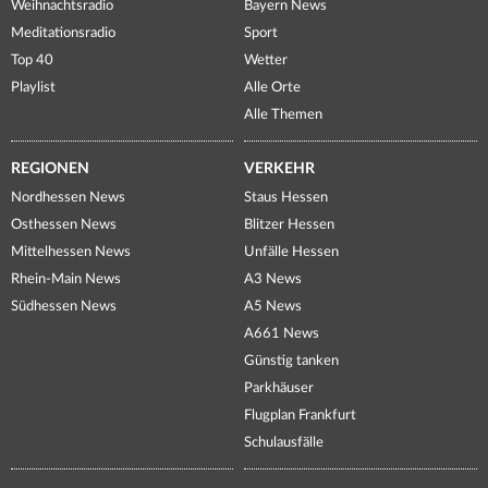
Weihnachtsradio
Bayern News
Meditationsradio
Sport
Top 40
Wetter
Playlist
Alle Orte
Alle Themen
REGIONEN
VERKEHR
Nordhessen News
Staus Hessen
Osthessen News
Blitzer Hessen
Mittelhessen News
Unfälle Hessen
Rhein-Main News
A3 News
Südhessen News
A5 News
A661 News
Günstig tanken
Parkhäuser
Flugplan Frankfurt
Schulausfälle