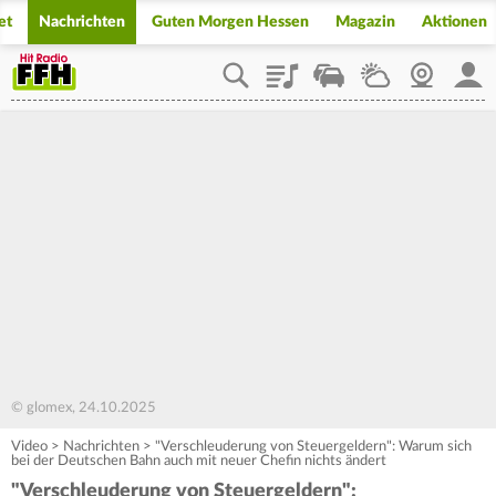
et
Nachrichten
Guten Morgen Hessen
Magazin
Aktionen
Playlist
Staupilot
Wetter
Webcam
Mein
© glomex, 24.10.2025
Video
>
Nachrichten
>
"Verschleuderung von Steuergeldern": Warum sich
bei der Deutschen Bahn auch mit neuer Chefin nichts ändert
"Verschleuderung von Steuergeldern":