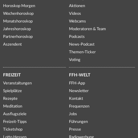
Horoskop Morgen
Aktionen
Wochenhoroskop
Videos
Monatshoroskop
Webcams
Jahreshoroskop
Moderatoren & Team
Partnerhoroskop
Podcasts
Aszendent
News-Podcast
Themen-Ticker
Voting
FREIZEIT
FFH-WELT
Veranstaltungen
FFH-App
Spielplätze
Newsletter
Rezepte
Kontakt
Meditation
Frequenzen
Ausflugsziele
Jobs
Freizeit-Tipps
Führungen
Ticketshop
Presse
Lotto Hessen
Radiowerbung