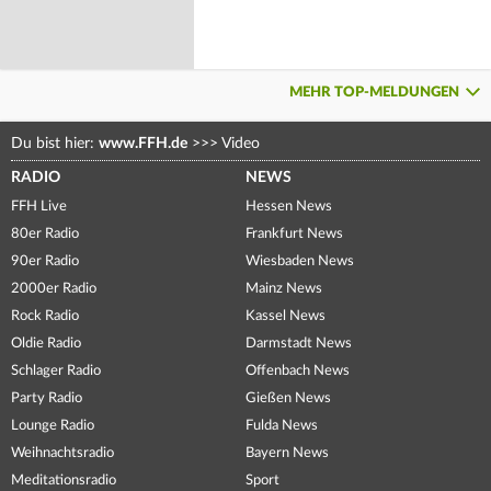
MEHR TOP-MELDUNGEN
Du bist hier:
www.FFH.de
>>>
Video
RADIO
NEWS
FFH Live
Hessen News
80er Radio
Frankfurt News
90er Radio
Wiesbaden News
2000er Radio
Mainz News
Rock Radio
Kassel News
Oldie Radio
Darmstadt News
Schlager Radio
Offenbach News
Party Radio
Gießen News
Lounge Radio
Fulda News
Weihnachtsradio
Bayern News
Meditationsradio
Sport