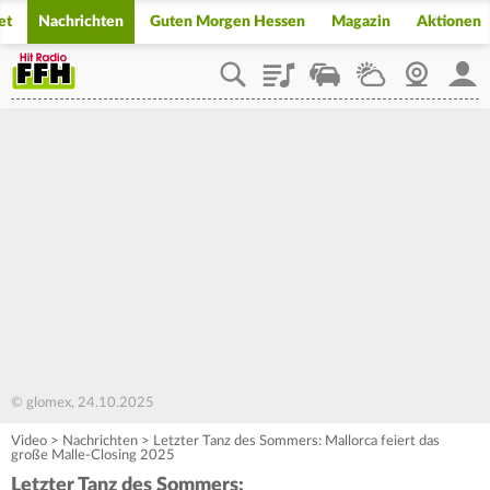
et
Nachrichten
Guten Morgen Hessen
Magazin
Aktionen
Playlist
Staupilot
Wetter
Webcam
Mein
© glomex, 24.10.2025
Video
>
Nachrichten
>
Letzter Tanz des Sommers: Mallorca feiert das
große Malle-Closing 2025
Letzter Tanz des Sommers: