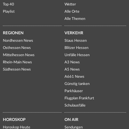
Top 40
Wetter
Playlist
Alle Orte
Alle Themen
REGIONEN
VERKEHR
Nordhessen News
Staus Hessen
Osthessen News
Blitzer Hessen
Mittelhessen News
Unfälle Hessen
Rhein-Main News
A3 News
Südhessen News
A5 News
A661 News
Günstig tanken
Parkhäuser
Flugplan Frankfurt
Schulausfälle
HOROSKOP
ON AIR
Horoskop Heute
Sendungen