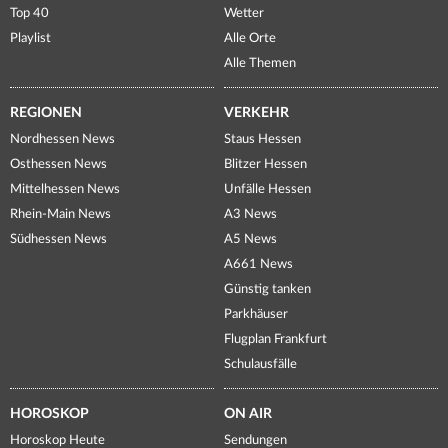
Top 40
Wetter
Playlist
Alle Orte
Alle Themen
REGIONEN
VERKEHR
Nordhessen News
Staus Hessen
Osthessen News
Blitzer Hessen
Mittelhessen News
Unfälle Hessen
Rhein-Main News
A3 News
Südhessen News
A5 News
A661 News
Günstig tanken
Parkhäuser
Flugplan Frankfurt
Schulausfälle
HOROSKOP
ON AIR
Horoskop Heute
Sendungen