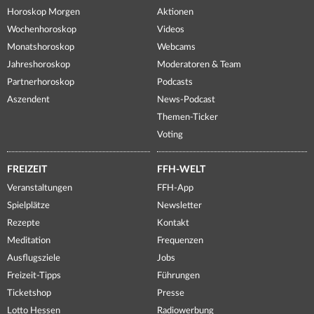
Horoskop Morgen
Aktionen
Wochenhoroskop
Videos
Monatshoroskop
Webcams
Jahreshoroskop
Moderatoren & Team
Partnerhoroskop
Podcasts
Aszendent
News-Podcast
Themen-Ticker
Voting
FREIZEIT
FFH-WELT
Veranstaltungen
FFH-App
Spielplätze
Newsletter
Rezepte
Kontakt
Meditation
Frequenzen
Ausflugsziele
Jobs
Freizeit-Tipps
Führungen
Ticketshop
Presse
Lotto Hessen
Radiowerbung