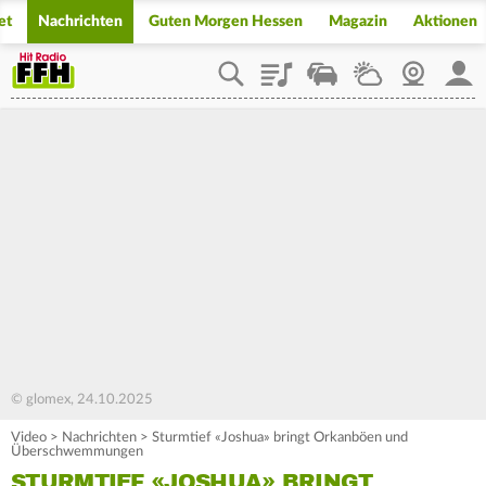
et
Nachrichten
Guten Morgen Hessen
Magazin
Aktionen
Playlist
Staupilot
Wetter
Webcam
Mein
© glomex, 24.10.2025
Video
>
Nachrichten
>
Sturmtief «Joshua» bringt Orkanböen und
Überschwemmungen
STURMTIEF «JOSHUA» BRINGT