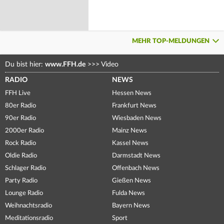
MEHR TOP-MELDUNGEN
Du bist hier:
www.FFH.de
>>>
Video
RADIO
NEWS
FFH Live
Hessen News
80er Radio
Frankfurt News
90er Radio
Wiesbaden News
2000er Radio
Mainz News
Rock Radio
Kassel News
Oldie Radio
Darmstadt News
Schlager Radio
Offenbach News
Party Radio
Gießen News
Lounge Radio
Fulda News
Weihnachtsradio
Bayern News
Meditationsradio
Sport