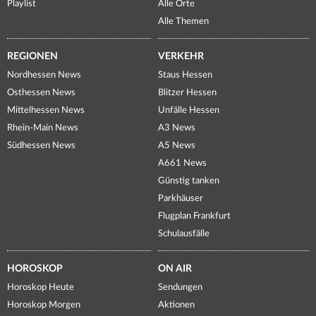
Playlist
Alle Orte
Alle Themen
REGIONEN
VERKEHR
Nordhessen News
Staus Hessen
Osthessen News
Blitzer Hessen
Mittelhessen News
Unfälle Hessen
Rhein-Main News
A3 News
Südhessen News
A5 News
A661 News
Günstig tanken
Parkhäuser
Flugplan Frankfurt
Schulausfälle
HOROSKOP
ON AIR
Horoskop Heute
Sendungen
Horoskop Morgen
Aktionen