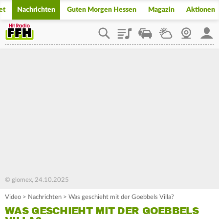
et
Nachrichten
Guten Morgen Hessen
Magazin
Aktionen
Playlist
Staupilot
Wetter
Webcam
Mein
© glomex, 24.10.2025
Video
>
Nachrichten
>
Was geschieht mit der Goebbels Villa?
WAS GESCHIEHT MIT DER GOEBBELS