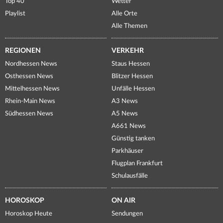
Top 40
Wetter
Playlist
Alle Orte
Alle Themen
REGIONEN
VERKEHR
Nordhessen News
Staus Hessen
Osthessen News
Blitzer Hessen
Mittelhessen News
Unfälle Hessen
Rhein-Main News
A3 News
Südhessen News
A5 News
A661 News
Günstig tanken
Parkhäuser
Flugplan Frankfurt
Schulausfälle
HOROSKOP
ON AIR
Horoskop Heute
Sendungen