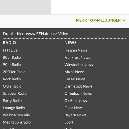
MEHR TOP-MELDUNGEN
Du bist hier:
www.FFH.de
>>>
Video
RADIO
NEWS
FFH Live
Hessen News
80er Radio
Frankfurt News
90er Radio
Wiesbaden News
2000er Radio
Mainz News
Rock Radio
Kassel News
Oldie Radio
Darmstadt News
Schlager Radio
Offenbach News
Party Radio
Gießen News
Lounge Radio
Fulda News
Weihnachtsradio
Bayern News
Meditationsradio
Sport