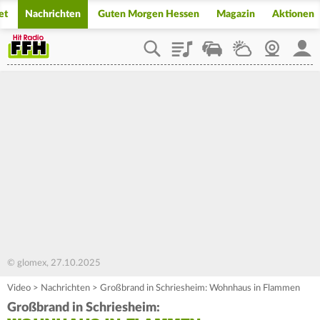
et
Nachrichten
Guten Morgen Hessen
Magazin
Aktionen
Playlist
Staupilot
Wetter
Webcam
Mein
© glomex, 27.10.2025
Video
>
Nachrichten
>
Großbrand in Schriesheim: Wohnhaus in Flammen
Großbrand in Schriesheim: