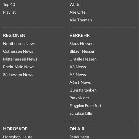
Top 40
Wetter
Playlist
Alle Orte
Alle Themen
REGIONEN
VERKEHR
Nordhessen News
Staus Hessen
Osthessen News
Blitzer Hessen
Mittelhessen News
Unfälle Hessen
Rhein-Main News
A3 News
Südhessen News
A5 News
A661 News
Günstig tanken
Parkhäuser
Flugplan Frankfurt
Schulausfälle
HOROSKOP
ON AIR
Horoskop Heute
Sendungen