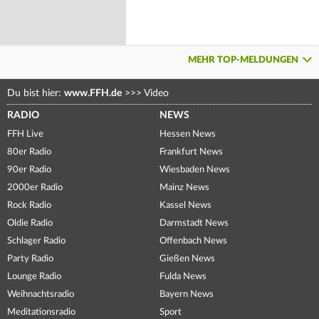
MEHR TOP-MELDUNGEN
Du bist hier:
www.FFH.de
>>>
Video
RADIO
NEWS
FFH Live
Hessen News
80er Radio
Frankfurt News
90er Radio
Wiesbaden News
2000er Radio
Mainz News
Rock Radio
Kassel News
Oldie Radio
Darmstadt News
Schlager Radio
Offenbach News
Party Radio
Gießen News
Lounge Radio
Fulda News
Weihnachtsradio
Bayern News
Meditationsradio
Sport