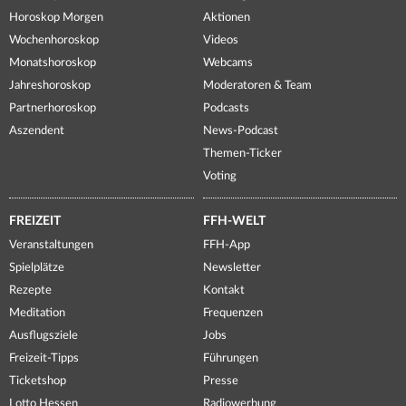
Horoskop Morgen
Aktionen
Wochenhoroskop
Videos
Monatshoroskop
Webcams
Jahreshoroskop
Moderatoren & Team
Partnerhoroskop
Podcasts
Aszendent
News-Podcast
Themen-Ticker
Voting
FREIZEIT
FFH-WELT
Veranstaltungen
FFH-App
Spielplätze
Newsletter
Rezepte
Kontakt
Meditation
Frequenzen
Ausflugsziele
Jobs
Freizeit-Tipps
Führungen
Ticketshop
Presse
Lotto Hessen
Radiowerbung