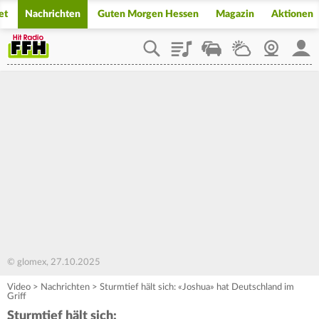
et
Nachrichten
Guten Morgen Hessen
Magazin
Aktionen
Playlist
Staupilot
Wetter
Webcam
Mein
© glomex, 27.10.2025
Video
>
Nachrichten
>
Sturmtief hält sich: «Joshua» hat Deutschland im
Griff
Sturmtief hält sich: