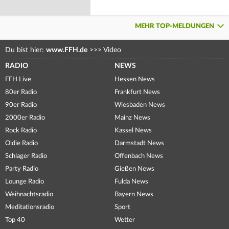
MEHR TOP-MELDUNGEN
Du bist hier:
www.FFH.de
>>>
Video
RADIO
NEWS
FFH Live
Hessen News
80er Radio
Frankfurt News
90er Radio
Wiesbaden News
2000er Radio
Mainz News
Rock Radio
Kassel News
Oldie Radio
Darmstadt News
Schlager Radio
Offenbach News
Party Radio
Gießen News
Lounge Radio
Fulda News
Weihnachtsradio
Bayern News
Meditationsradio
Sport
Top 40
Wetter