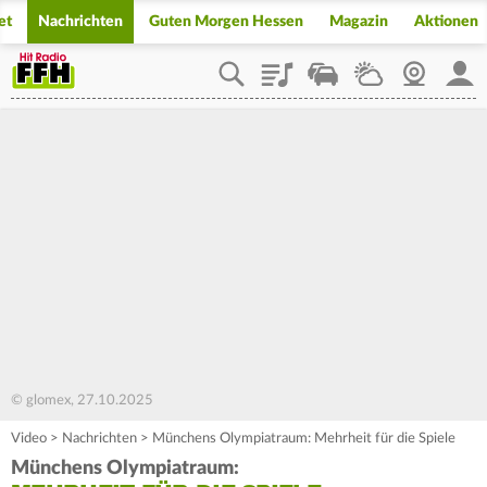
et
Nachrichten
Guten Morgen Hessen
Magazin
Aktionen
Playlist
Staupilot
Wetter
Webcam
Mein
© glomex, 27.10.2025
Video
>
Nachrichten
>
Münchens Olympiatraum: Mehrheit für die Spiele
Münchens Olympiatraum: