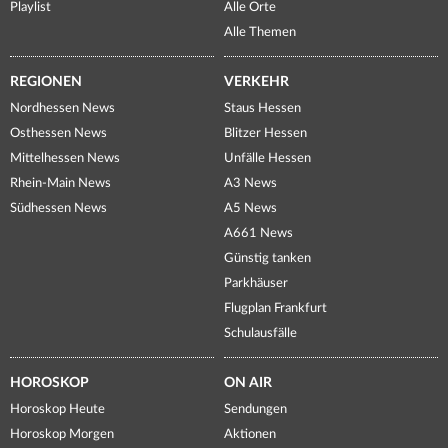
Playlist
Alle Orte
Alle Themen
REGIONEN
VERKEHR
Nordhessen News
Staus Hessen
Osthessen News
Blitzer Hessen
Mittelhessen News
Unfälle Hessen
Rhein-Main News
A3 News
Südhessen News
A5 News
A661 News
Günstig tanken
Parkhäuser
Flugplan Frankfurt
Schulausfälle
HOROSKOP
ON AIR
Horoskop Heute
Sendungen
Horoskop Morgen
Aktionen