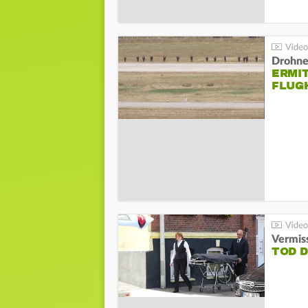
Drohnen
ERMI
FLUG
Vermis
TOD 