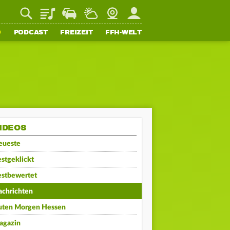
Playlist
Staupilot
Wetter
Webcam
Mein FFH
O
PODCAST
FREIZEIT
FFH-WELT
IDEOS
eueste
stgeklickt
estbewertet
achrichten
uten Morgen Hessen
agazin