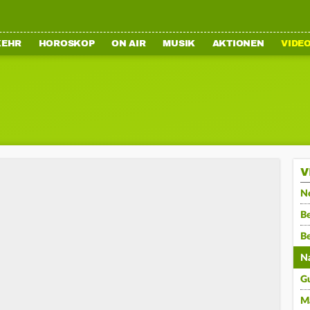
KEHR
HOROSKOP
ON AIR
MUSIK
AKTIONEN
VIDE
V
N
Be
B
N
G
M