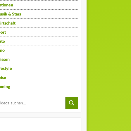
ktionen
sik & Stars
rtschaft
ort
uto
ino
issen
festyle
ise
aming