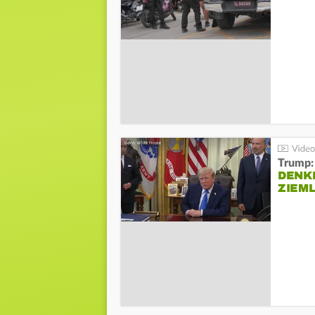
Trump:
DENKE
ZIEML