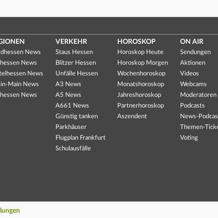
GIONEN
VERKEHR
HOROSKOP
ON AIR
dhessen News
Staus Hessen
Horoskop Heute
Sendungen
hessen News
Blitzer Hessen
Horoskop Morgen
Aktionen
telhessen News
Unfälle Hessen
Wochenhoroskop
Videos
in-Main News
A3 News
Monatshoroskop
Webcams
hessen News
A5 News
Jahreshoroskop
Moderatoren
A661 News
Partnerhoroskop
Podcasts
Günstig tanken
Aszendent
News-Podcas
Parkhäuser
Themen-Tick
Flugplan Frankfurt
Voting
Schulausfälle
llungen