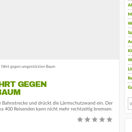
A
Mu
Wi
Sp
A
K
W
 fährt gegen umgestürzten Baum
Li
Re
HRT GEGEN
G
BAUM
e Bahnstrecke und drückt die Lärmschutzwand ein. Der
wa 400 Reisenden kann nicht mehr rechtzeitig bremsen.