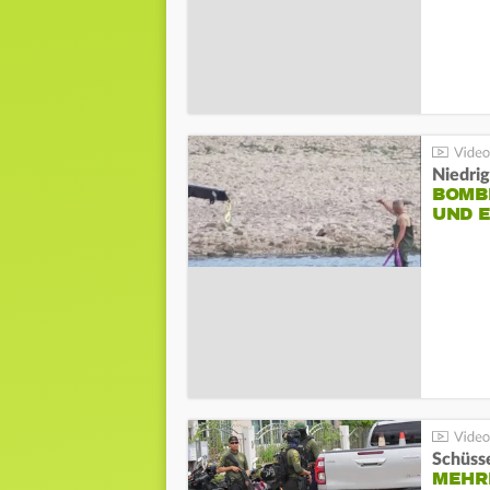
Niedri
BOMB
UND 
Schüsse
MEHRE