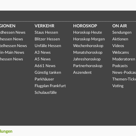
GIONEN
VERKEHR
HOROSKOP
ON AIR
dhessen News
Staus Hessen
Horoskop Heute
Sendungen
hessen News
Blitzer Hessen
Horoskop Morgen
Aktionen
telhessen News
Unfälle Hessen
Wochenhoroskop
Videos
in-Main News
A3 News
Monatshoroskop
Webcams
hessen News
A5 News
Jahreshoroskop
Moderatoren
A661 News
Partnerhoroskop
Podcasts
Günstig tanken
Aszendent
News-Podcas
Parkhäuser
Themen-Tick
Flugplan Frankfurt
Voting
Schulausfälle
llungen