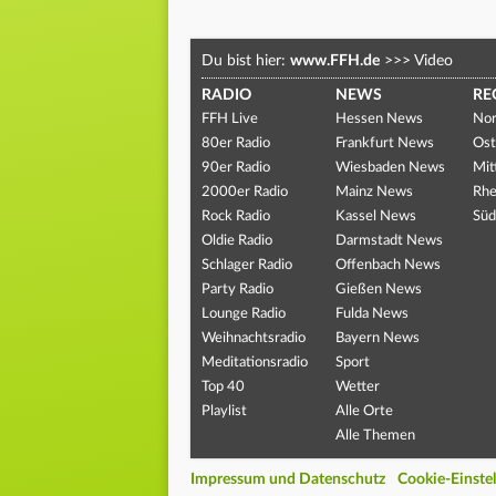
Du bist hier:
www.FFH.de
>>>
Video
RADIO
NEWS
RE
FFH Live
Hessen News
Nor
80er Radio
Frankfurt News
Ost
90er Radio
Wiesbaden News
Mit
2000er Radio
Mainz News
Rhe
Rock Radio
Kassel News
Süd
Oldie Radio
Darmstadt News
Schlager Radio
Offenbach News
Party Radio
Gießen News
Lounge Radio
Fulda News
Weihnachtsradio
Bayern News
Meditationsradio
Sport
Top 40
Wetter
Playlist
Alle Orte
Alle Themen
Impressum und Datenschutz
Cookie-Einste