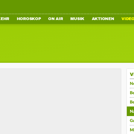
KEHR
HOROSKOP
ON AIR
MUSIK
AKTIONEN
VIDE
V
N
Be
B
N
G
M