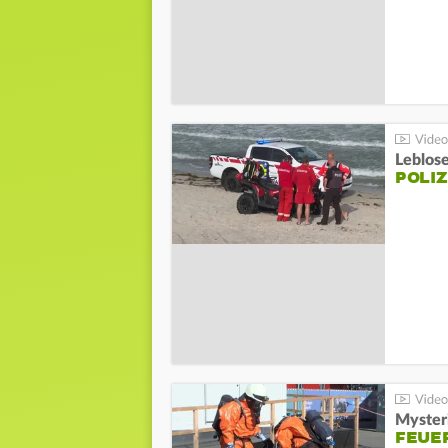
Leblos
POLIZ
Mysteri
FEUE