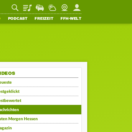
Playlist
Staupilot
Wetter
Webcam
Mein FFH
O
PODCAST
FREIZEIT
FFH-WELT
IDEOS
eueste
stgeklickt
estbewertet
achrichten
uten Morgen Hessen
agazin