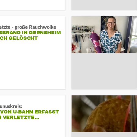
letzte - große Rauchwolke
BRAND IN GERNSHEIM E
CH GELÖSCHT
unuskreis:
 VON U-BAHN ERFASST
EI VERLETZTE…