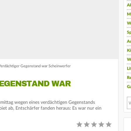
A
Mu
Wi
Sp
A
K
W
Verdächtiger Gegenstand war Scheinwerfer
Li
Re
GEGENSTAND WAR
G
mittag wegen eines verdächtigen Gegenstands
ebiet ab, Entschärfer fanden heraus: Es war nur ein