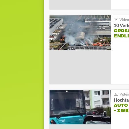
10 Ver
GROSS
NDLI
Hochta
AUTO
– ZW