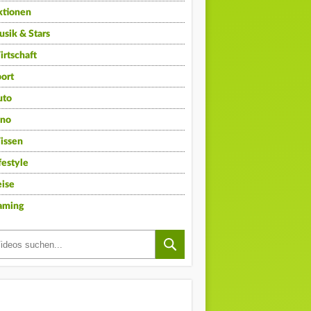
ktionen
sik & Stars
rtschaft
ort
uto
ino
issen
festyle
ise
aming