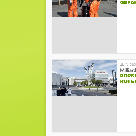
GEFA
Millia
PORSC
ROTE