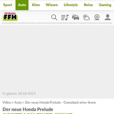
Sport
Auto
Kino
Wissen
Lifestyle
Reise
Gaming
Playlist
Staupilot
Wetter
Webcam
Mein
© glomex, 28.10.2025
Video
>
Auto
>
Der neue Honda Prelude - Comeback einer Ikone
Der neue Honda Prelude