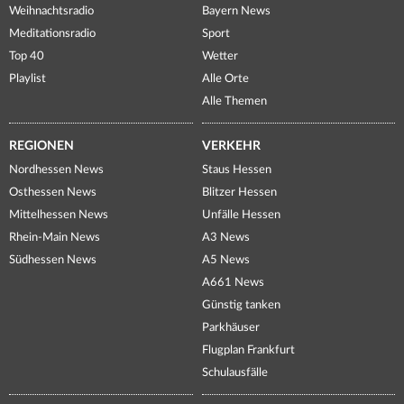
Weihnachtsradio
Bayern News
Meditationsradio
Sport
Top 40
Wetter
Playlist
Alle Orte
Alle Themen
REGIONEN
VERKEHR
Nordhessen News
Staus Hessen
Osthessen News
Blitzer Hessen
Mittelhessen News
Unfälle Hessen
Rhein-Main News
A3 News
Südhessen News
A5 News
A661 News
Günstig tanken
Parkhäuser
Flugplan Frankfurt
Schulausfälle