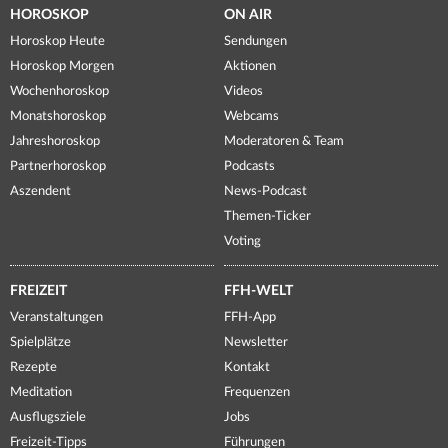
HOROSKOP
ON AIR
Horoskop Heute
Sendungen
Horoskop Morgen
Aktionen
Wochenhoroskop
Videos
Monatshoroskop
Webcams
Jahreshoroskop
Moderatoren & Team
Partnerhoroskop
Podcasts
Aszendent
News-Podcast
Themen-Ticker
Voting
FREIZEIT
FFH-WELT
Veranstaltungen
FFH-App
Spielplätze
Newsletter
Rezepte
Kontakt
Meditation
Frequenzen
Ausflugsziele
Jobs
Freizeit-Tipps
Führungen