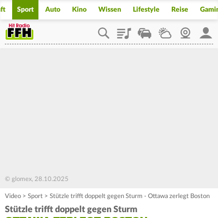
ft
Sport
Auto
Kino
Wissen
Lifestyle
Reise
Gami
Playlist
Staupilot
Wetter
Webcam
Mein
© glomex, 28.10.2025
Video
>
Sport
>
Stützle trifft doppelt gegen Sturm - Ottawa zerlegt Boston
Stützle trifft doppelt gegen Sturm