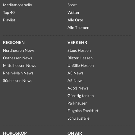
Meditationsradio
Sport
Top 40
Wetter
Playlist
Alle Orte
Alle Themen
REGIONEN
VERKEHR
Nordhessen News
Staus Hessen
Osthessen News
Blitzer Hessen
Mittelhessen News
Unfälle Hessen
Rhein-Main News
A3 News
Südhessen News
A5 News
A661 News
Günstig tanken
Parkhäuser
Flugplan Frankfurt
Schulausfälle
HOROSKOP
ON AIR