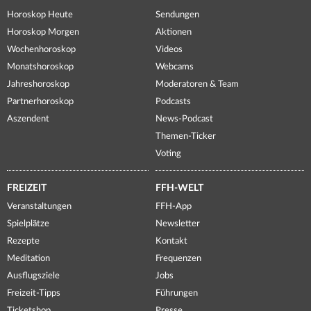
Horoskop Heute
Sendungen
Horoskop Morgen
Aktionen
Wochenhoroskop
Videos
Monatshoroskop
Webcams
Jahreshoroskop
Moderatoren & Team
Partnerhoroskop
Podcasts
Aszendent
News-Podcast
Themen-Ticker
Voting
FREIZEIT
FFH-WELT
Veranstaltungen
FFH-App
Spielplätze
Newsletter
Rezepte
Kontakt
Meditation
Frequenzen
Ausflugsziele
Jobs
Freizeit-Tipps
Führungen
Ticketshop
Presse