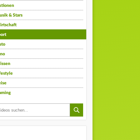
ktionen
sik & Stars
rtschaft
ort
uto
ino
issen
festyle
ise
aming