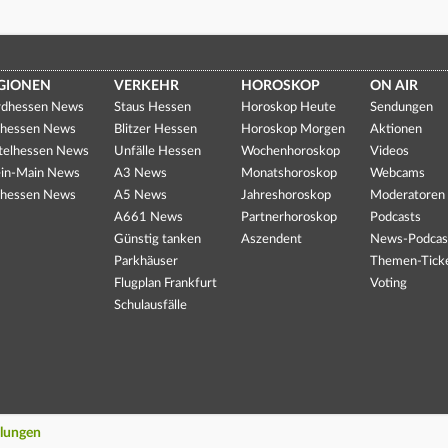
GIONEN
VERKEHR
HOROSKOP
ON AIR
dhessen News
Staus Hessen
Horoskop Heute
Sendungen
hessen News
Blitzer Hessen
Horoskop Morgen
Aktionen
telhessen News
Unfälle Hessen
Wochenhoroskop
Videos
in-Main News
A3 News
Monatshoroskop
Webcams
hessen News
A5 News
Jahreshoroskop
Moderatoren
A661 News
Partnerhoroskop
Podcasts
Günstig tanken
Aszendent
News-Podcas
Parkhäuser
Themen-Tick
Flugplan Frankfurt
Voting
Schulausfälle
llungen