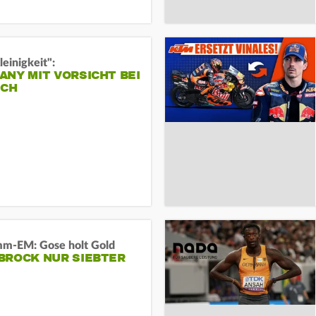
leinigkeit":
NY MIT VORSICHT BEI
ICH
m-EM: Gose holt Gold
BROCK NUR SIEBTER