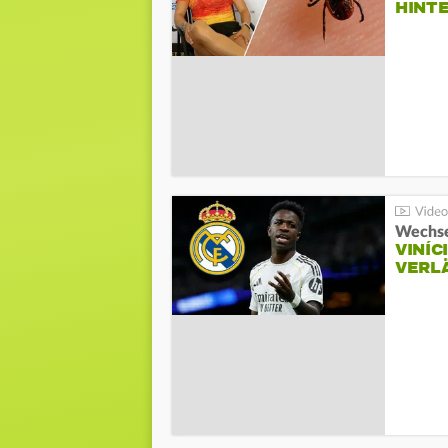
HINT
Wechse
VINÍC
VERL