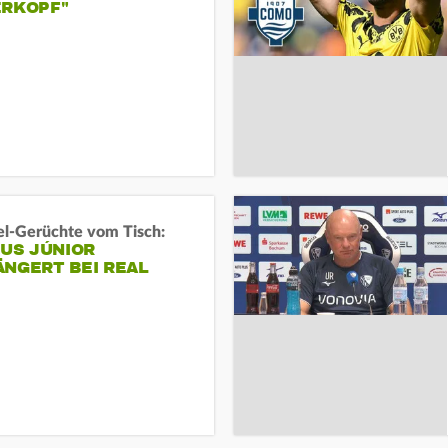
ERKOPF"
l-Gerüchte vom Tisch:
IUS JÚNIOR
ÄNGERT BEI REAL