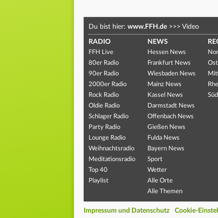
Du bist hier:
www.FFH.de
>>>
Video
RADIO
NEWS
RE
FFH Live
Hessen News
Nor
80er Radio
Frankfurt News
Ost
90er Radio
Wiesbaden News
Mit
2000er Radio
Mainz News
Rhe
Rock Radio
Kassel News
Süd
Oldie Radio
Darmstadt News
Schlager Radio
Offenbach News
Party Radio
Gießen News
Lounge Radio
Fulda News
Weihnachtsradio
Bayern News
Meditationsradio
Sport
Top 40
Wetter
Playlist
Alle Orte
Alle Themen
Impressum und Datenschutz
Cookie-Einste