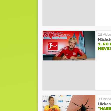
Nächste
1. FC
NEVE
Lücken
"HABE