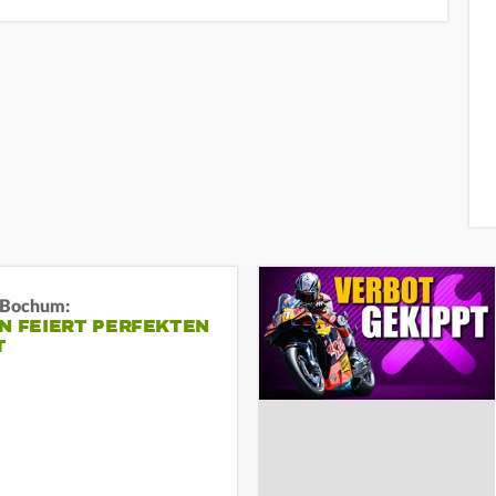
n Bochum:
N FEIERT PERFEKTEN
T