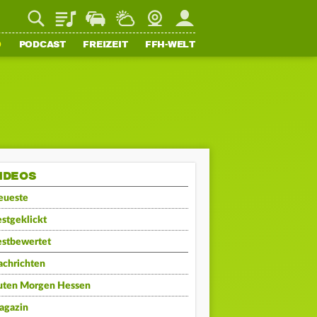
Playlist
Staupilot
Wetter
Webcam
Mein FFH
O
PODCAST
FREIZEIT
FFH-WELT
IDEOS
eueste
stgeklickt
estbewertet
achrichten
uten Morgen Hessen
agazin