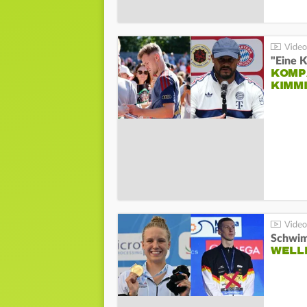
"Eine K
KOMPA
KIMM
Schwim
WELL