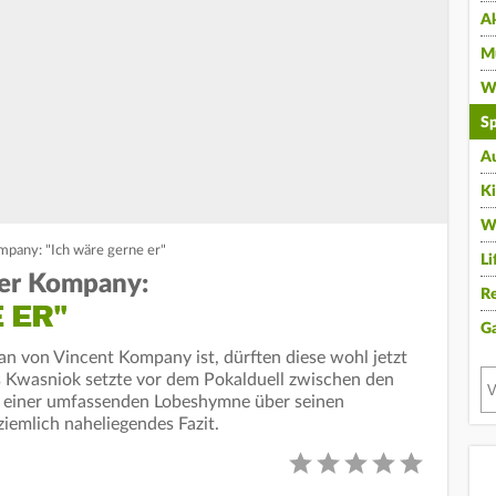
A
Mu
Wi
Sp
A
K
W
pany: "Ich wäre gerne er"
Li
er Kompany:
Re
 ER"
G
Fan von Vincent Kompany ist, dürften diese wohl jetzt
s Kwasniok setzte vor dem Pokalduell zwischen den
 einer umfassenden Lobeshymne über seinen
iemlich naheliegendes Fazit.