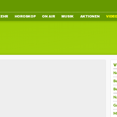
KEHR
HOROSKOP
ON AIR
MUSIK
AKTIONEN
VIDE
V
N
Be
B
N
G
M