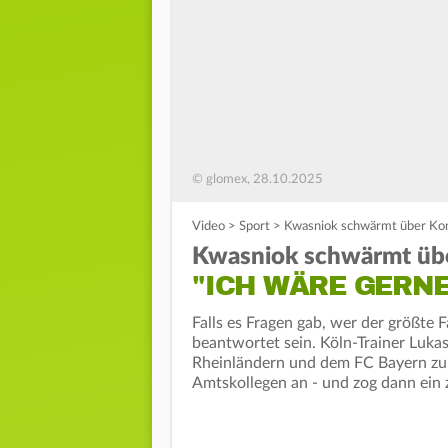
© glomex, 28.10.2025
Video
>
Sport
>
Kwasniok schwärmt über Kom
Kwasniok schwärmt üb
"ICH WÄRE GERNE
Falls es Fragen gab, wer der größte 
beantwortet sein. Köln-Trainer Luka
Rheinländern und dem FC Bayern zu
Amtskollegen an - und zog dann ein z