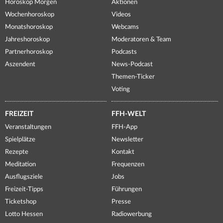
Horoskop Morgen
Aktionen
Wochenhoroskop
Videos
Monatshoroskop
Webcams
Jahreshoroskop
Moderatoren & Team
Partnerhoroskop
Podcasts
Aszendent
News-Podcast
Themen-Ticker
Voting
FREIZEIT
FFH-WELT
Veranstaltungen
FFH-App
Spielplätze
Newsletter
Rezepte
Kontakt
Meditation
Frequenzen
Ausflugsziele
Jobs
Freizeit-Tipps
Führungen
Ticketshop
Presse
Lotto Hessen
Radiowerbung