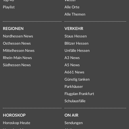
Top 40
Wetter
Playlist
Alle Orte
Alle Themen
REGIONEN
VERKEHR
Nordhessen News
Staus Hessen
Osthessen News
Blitzer Hessen
Mittelhessen News
Unfälle Hessen
Rhein-Main News
A3 News
Südhessen News
A5 News
A661 News
Günstig tanken
Parkhäuser
Flugplan Frankfurt
Schulausfälle
HOROSKOP
ON AIR
Horoskop Heute
Sendungen