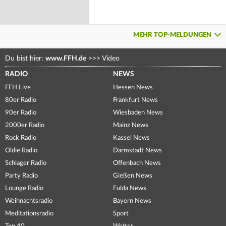
MEHR TOP-MELDUNGEN
Du bist hier:
www.FFH.de
>>>
Video
RADIO
NEWS
FFH Live
Hessen News
80er Radio
Frankfurt News
90er Radio
Wiesbaden News
2000er Radio
Mainz News
Rock Radio
Kassel News
Oldie Radio
Darmstadt News
Schlager Radio
Offenbach News
Party Radio
Gießen News
Lounge Radio
Fulda News
Weihnachtsradio
Bayern News
Meditationsradio
Sport