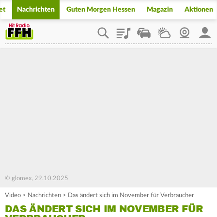
et
Nachrichten
Guten Morgen Hessen
Magazin
Aktionen
Playlist
Staupilot
Wetter
Webcam
Mein
© glomex, 29.10.2025
Video
>
Nachrichten
>
Das ändert sich im November für Verbraucher
DAS ÄNDERT SICH IM NOVEMBER FÜR