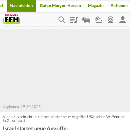
et
Nachrichten
Guten Morgen Hessen
Magazin
Aktionen
Playlist
Staupilot
Wetter
Webcam
Mein
© glomex, 29.10.2025
Video
>
Nachrichten
>
Israel startet neue Angriffe: USA sehen Waffenruhe
in Gaza intakt
Israel startet neue Angriffe: