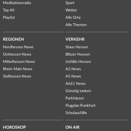
Meditationsradio
Sport
Top 40
Wetter
Playlist
Alle Orte
Alle Themen
REGIONEN
VERKEHR
Nordhessen News
Staus Hessen
Osthessen News
Blitzer Hessen
Mittelhessen News
Unfälle Hessen
Rhein-Main News
A3 News
Südhessen News
A5 News
A661 News
Günstig tanken
Parkhäuser
Flugplan Frankfurt
Schulausfälle
HOROSKOP
ON AIR