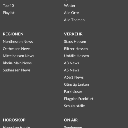
Top 40
Wetter
Playlist
Alle Orte
Alle Themen
REGIONEN
VERKEHR
Nordhessen News
Staus Hessen
Osthessen News
Blitzer Hessen
Mittelhessen News
Unfälle Hessen
Rhein-Main News
A3 News
Südhessen News
A5 News
A661 News
Günstig tanken
Parkhäuser
Flugplan Frankfurt
Schulausfälle
HOROSKOP
ON AIR
Horoskop Heute
Sendungen