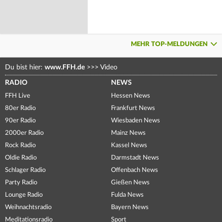
MEHR TOP-MELDUNGEN
Du bist hier:
www.FFH.de
>>>
Video
RADIO
NEWS
FFH Live
Hessen News
80er Radio
Frankfurt News
90er Radio
Wiesbaden News
2000er Radio
Mainz News
Rock Radio
Kassel News
Oldie Radio
Darmstadt News
Schlager Radio
Offenbach News
Party Radio
Gießen News
Lounge Radio
Fulda News
Weihnachtsradio
Bayern News
Meditationsradio
Sport