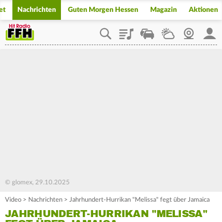
et
Nachrichten
Guten Morgen Hessen
Magazin
Aktionen
Playlist
Staupilot
Wetter
Webcam
Mein
© glomex, 29.10.2025
Video
>
Nachrichten
>
Jahrhundert-Hurrikan "Melissa" fegt über Jamaica
JAHRHUNDERT-HURRIKAN "MELISSA"