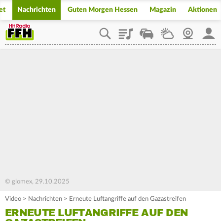
et
Nachrichten
Guten Morgen Hessen
Magazin
Aktionen
Playlist
Staupilot
Wetter
Webcam
Mein
© glomex, 29.10.2025
Video
>
Nachrichten
>
Erneute Luftangriffe auf den Gazastreifen
ERNEUTE LUFTANGRIFFE AUF DEN