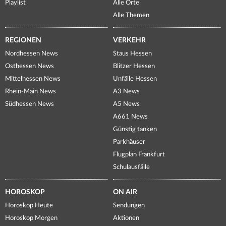
Playlist
Alle Orte
Alle Themen
REGIONEN
VERKEHR
Nordhessen News
Staus Hessen
Osthessen News
Blitzer Hessen
Mittelhessen News
Unfälle Hessen
Rhein-Main News
A3 News
Südhessen News
A5 News
A661 News
Günstig tanken
Parkhäuser
Flugplan Frankfurt
Schulausfälle
HOROSKOP
ON AIR
Horoskop Heute
Sendungen
Horoskop Morgen
Aktionen