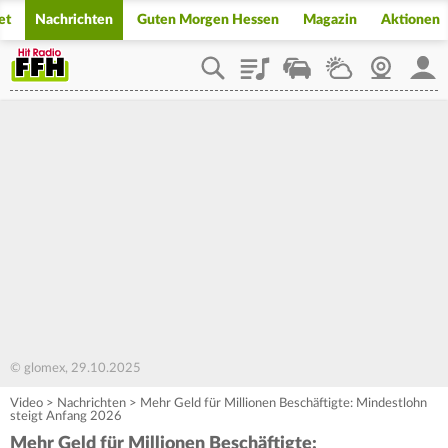
et
Nachrichten
Guten Morgen Hessen
Magazin
Aktionen
Playlist
Staupilot
Wetter
Webcam
Mein
© glomex, 29.10.2025
Video
>
Nachrichten
>
Mehr Geld für Millionen Beschäftigte: Mindestlohn
steigt Anfang 2026
Mehr Geld für Millionen Beschäftigte: