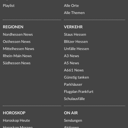
Playlist
Alle Orte
Alle Themen
REGIONEN
VERKEHR
Nordhessen News
Staus Hessen
Osthessen News
Blitzer Hessen
Mittelhessen News
Unfälle Hessen
Rhein-Main News
A3 News
Südhessen News
A5 News
A661 News
Günstig tanken
Parkhäuser
Flugplan Frankfurt
Schulausfälle
HOROSKOP
ON AIR
Horoskop Heute
Sendungen
Horoskop Morgen
Aktionen