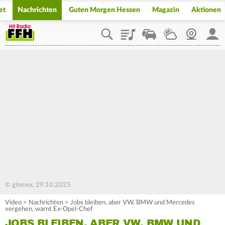
et
Nachrichten
Guten Morgen Hessen
Magazin
Aktionen
Playlist
Staupilot
Wetter
Webcam
Mein
© glomex, 29.10.2025
Video
>
Nachrichten
>
Jobs bleiben, aber VW, BMW und Mercedes
vergehen, warnt Ex-Opel-Chef
JOBS BLEIBEN, ABER VW, BMW UND