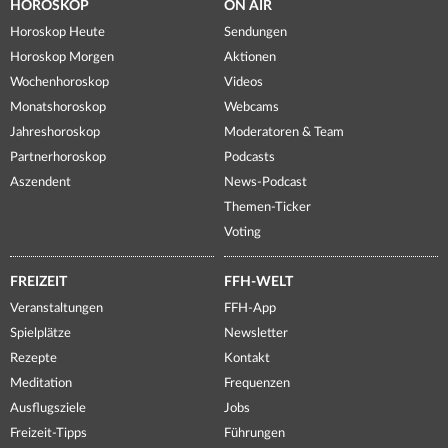
HOROSKOP
ON AIR
Horoskop Heute
Sendungen
Horoskop Morgen
Aktionen
Wochenhoroskop
Videos
Monatshoroskop
Webcams
Jahreshoroskop
Moderatoren & Team
Partnerhoroskop
Podcasts
Aszendent
News-Podcast
Themen-Ticker
Voting
FREIZEIT
FFH-WELT
Veranstaltungen
FFH-App
Spielplätze
Newsletter
Rezepte
Kontakt
Meditation
Frequenzen
Ausflugsziele
Jobs
Freizeit-Tipps
Führungen