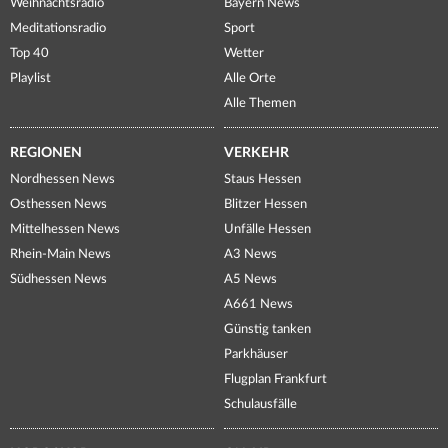
Weihnachtsradio
Bayern News
Meditationsradio
Sport
Top 40
Wetter
Playlist
Alle Orte
Alle Themen
REGIONEN
VERKEHR
Nordhessen News
Staus Hessen
Osthessen News
Blitzer Hessen
Mittelhessen News
Unfälle Hessen
Rhein-Main News
A3 News
Südhessen News
A5 News
A661 News
Günstig tanken
Parkhäuser
Flugplan Frankfurt
Schulausfälle