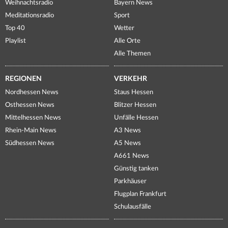
Weihnachtsradio
Bayern News
Meditationsradio
Sport
Top 40
Wetter
Playlist
Alle Orte
Alle Themen
REGIONEN
VERKEHR
Nordhessen News
Staus Hessen
Osthessen News
Blitzer Hessen
Mittelhessen News
Unfälle Hessen
Rhein-Main News
A3 News
Südhessen News
A5 News
A661 News
Günstig tanken
Parkhäuser
Flugplan Frankfurt
Schulausfälle