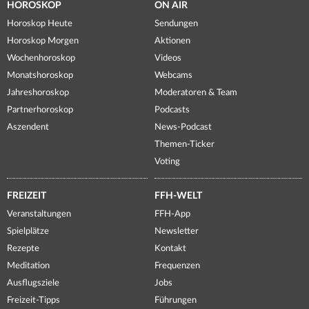
HOROSKOP
ON AIR
Horoskop Heute
Sendungen
Horoskop Morgen
Aktionen
Wochenhoroskop
Videos
Monatshoroskop
Webcams
Jahreshoroskop
Moderatoren & Team
Partnerhoroskop
Podcasts
Aszendent
News-Podcast
Themen-Ticker
Voting
FREIZEIT
FFH-WELT
Veranstaltungen
FFH-App
Spielplätze
Newsletter
Rezepte
Kontakt
Meditation
Frequenzen
Ausflugsziele
Jobs
Freizeit-Tipps
Führungen