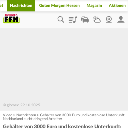
et
Nachrichten
Guten Morgen Hessen
Magazin
Aktionen
Playlist
Staupilot
Wetter
Webcam
Mein
© glomex, 29.10.2025
Video
>
Nachrichten
>
Gehälter von 3000 Euro und kostenlose Unterkunft:
Nachbarland sucht dringend Arbeiter
Gehälter von 3000 Euro und kostenlose Unterkunft: