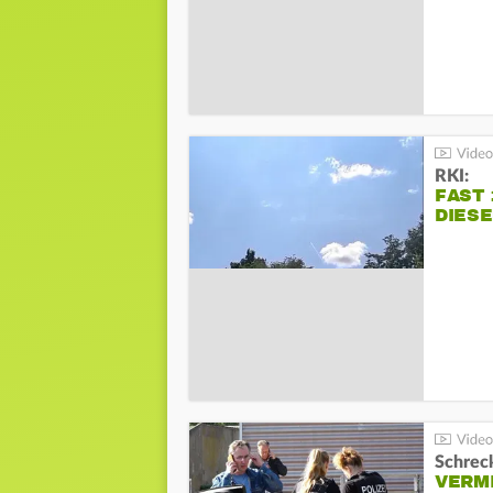
RKI:
FAST 
DIES
Schreck
VERM