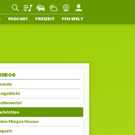
Playlist
Staupilot
Wetter
Webcam
Mein FFH
O
PODCAST
FREIZEIT
FFH-WELT
IDEOS
eueste
stgeklickt
estbewertet
achrichten
uten Morgen Hessen
agazin