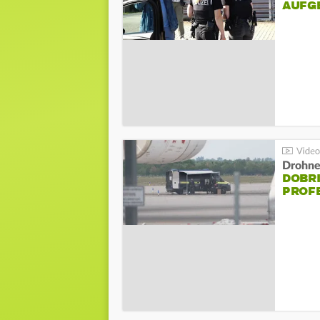
AUFG
Drohnen
DOBR
PROF