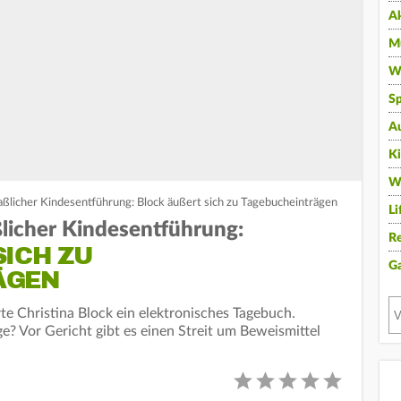
A
Mu
Wi
Sp
A
K
W
licher Kindesentführung: Block äußert sich zu Tagebucheinträgen
Li
icher Kindesentführung:
Re
CH ZU T
G
GEN
te Christina Block ein elektronisches Tagebuch.
? Vor Gericht gibt es einen Streit um Beweismittel