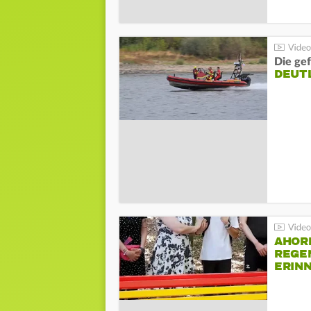
Die gef
DEUT
AHOR
REGE
ERIN
BEIM 