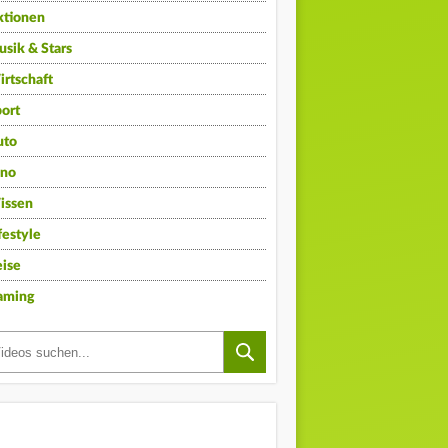
ktionen
sik & Stars
rtschaft
ort
uto
ino
issen
festyle
ise
aming