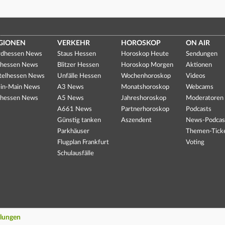
GIONEN
VERKEHR
HOROSKOP
ON AIR
dhessen News
Staus Hessen
Horoskop Heute
Sendungen
hessen News
Blitzer Hessen
Horoskop Morgen
Aktionen
telhessen News
Unfälle Hessen
Wochenhoroskop
Videos
in-Main News
A3 News
Monatshoroskop
Webcams
hessen News
A5 News
Jahreshoroskop
Moderatoren
A661 News
Partnerhoroskop
Podcasts
Günstig tanken
Aszendent
News-Podcas
Parkhäuser
Themen-Tick
Flugplan Frankfurt
Voting
Schulausfälle
llungen