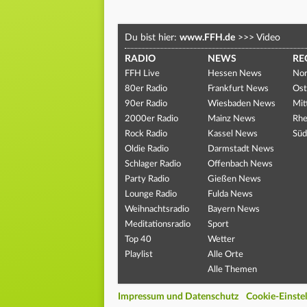
Du bist hier:
www.FFH.de
>>>
Video
RADIO
NEWS
RE
FFH Live
Hessen News
Nor
80er Radio
Frankfurt News
Ost
90er Radio
Wiesbaden News
Mit
2000er Radio
Mainz News
Rhe
Rock Radio
Kassel News
Süd
Oldie Radio
Darmstadt News
Schlager Radio
Offenbach News
Party Radio
Gießen News
Lounge Radio
Fulda News
Weihnachtsradio
Bayern News
Meditationsradio
Sport
Top 40
Wetter
Playlist
Alle Orte
Alle Themen
Impressum und Datenschutz
Cookie-Einste