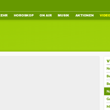
KEHR
HOROSKOP
ON AIR
MUSIK
AKTIONEN
VIDE
V
N
Be
B
N
G
M