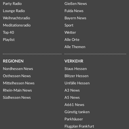
Party Radio
Gießen News
Lounge Radio
Fulda News
Weihnachtsradio
Bayern News
Meditationsradio
Sport
Top 40
Wetter
Playlist
Alle Orte
Alle Themen
REGIONEN
VERKEHR
Nordhessen News
Staus Hessen
Osthessen News
Blitzer Hessen
Mittelhessen News
Unfälle Hessen
Rhein-Main News
A3 News
Südhessen News
A5 News
A661 News
Günstig tanken
Parkhäuser
Flugplan Frankfurt