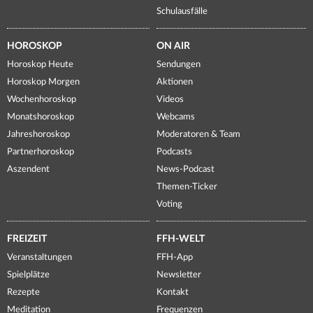
Schulausfälle
HOROSKOP
ON AIR
Horoskop Heute
Sendungen
Horoskop Morgen
Aktionen
Wochenhoroskop
Videos
Monatshoroskop
Webcams
Jahreshoroskop
Moderatoren & Team
Partnerhoroskop
Podcasts
Aszendent
News-Podcast
Themen-Ticker
Voting
FREIZEIT
FFH-WELT
Veranstaltungen
FFH-App
Spielplätze
Newsletter
Rezepte
Kontakt
Meditation
Frequenzen