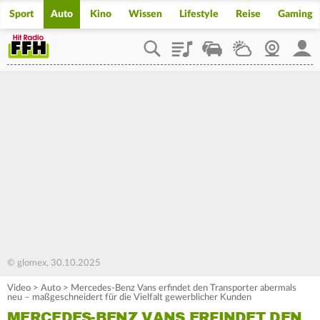
Sport
Auto
Kino
Wissen
Lifestyle
Reise
Gaming
Playlist
Staupilot
Wetter
Webcam
Mein
© glomex, 30.10.2025
Video
>
Auto
>
Mercedes-Benz Vans erfindet den Transporter abermals
neu – maßgeschneidert für die Vielfalt gewerblicher Kunden
MERCEDES-BENZ VANS ERFINDET DEN